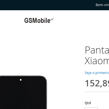
Bem-vin
Panta
Xiaom
Seja o primeiro
152,8
Qtd