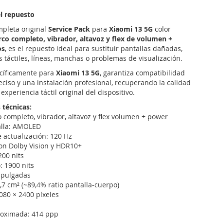
l repuesto
mpleta original
Service Pack
para
Xiaomi 13 5G
color
co completo, vibrador, altavoz y flex de volumen +
os
, es el repuesto ideal para sustituir pantallas dañadas,
os táctiles, líneas, manchas o problemas de visualización.
cíficamente para
Xiaomi 13 5G
, garantiza compatibilidad
reciso y una instalación profesional, recuperando la calidad
experiencia táctil original del dispositivo.
 técnicas:
o completo, vibrador, altavoz y flex volumen + power
alla: AMOLED
e actualización: 120 Hz
on Dolby Vision y HDR10+
200 nits
: 1900 nits
 pulgadas
7,7 cm² (~89,4% ratio pantalla-cuerpo)
1080 × 2400 píxeles
roximada: 414 ppp