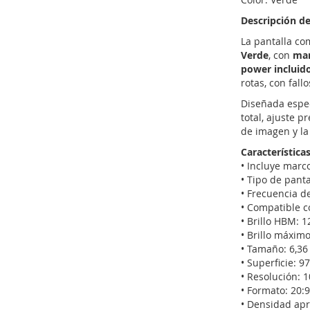
Descripción de
La pantalla co
Verde
, con
mar
power incluid
rotas, con fall
Diseñada espe
total, ajuste p
de imagen y la 
Características
• Incluye marc
• Tipo de pant
• Frecuencia d
• Compatible c
• Brillo HBM: 1
• Brillo máximo
• Tamaño: 6,36
• Superficie: 9
• Resolución: 
• Formato: 20:9
• Densidad ap