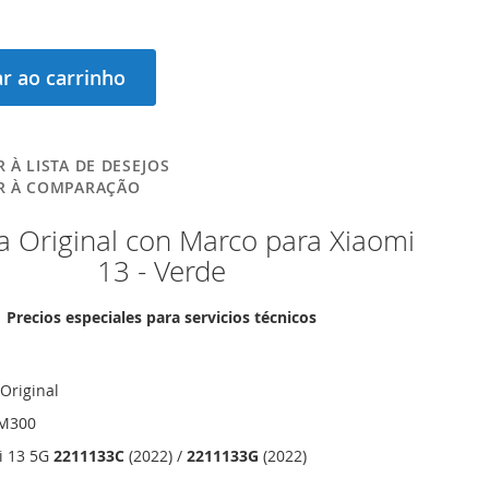
r ao carrinho
 À LISTA DE DESEJOS
R À COMPARAÇÃO
a Original con Marco para Xiaomi
13 - Verde
Precios especiales para servicios técnicos
Original
0M300
i 13 5G
2211133C
(2022) /
2211133G
(2022)