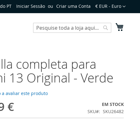
Moeda
do PT
Iniciar Sessão
Criar uma Conta
€ EUR - Euro
O Meu 
Search
Search
lla completa para
i 13 Original - Verde
 a avaliar este produto
9 €
EM STOCK
SKU
SKU26482