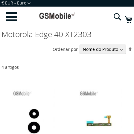
Ir
Moeda
€ EUR - Euro
para
Iniciar Sessão
Criar uma Conta
o
Sear
Conteúdo
Motorola Edge 40 XT2303
Ordenar por
4
artigos