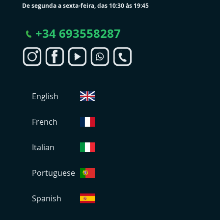
De segunda a sexta-feira, das 10:30 às 19:45
+
34 693558287
S
English
e
l
e
French
c
i
Italian
o
n
Portuguese
a
r
L
Spanish
o
j