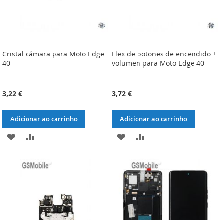
Cristal cámara para Moto Edge
Flex de botones de encendido +
40
volumen para Moto Edge 40
3,22 €
3,72 €
Adicionar ao carrinho
Adicionar ao carrinho
ADICIONAR
ADICIONAR
ADICIONAR
ADICIONAR
À
À
À
À
LISTA
COMPARAÇÃO
LISTA
COMPARAÇÃO
DE
DE
DESEJOS
DESEJOS