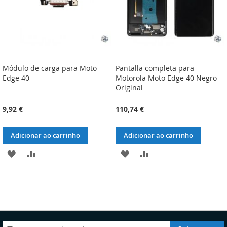
Módulo de carga para Moto
Pantalla completa para
Edge 40
Motorola Moto Edge 40 Negro
Original
9,92 €
110,74 €
Adicionar ao carrinho
Adicionar ao carrinho
ADICIONAR
ADICIONAR
ADICIONAR
ADICIONAR
À
À
À
À
LISTA
COMPARAÇÃO
LISTA
COMPARAÇÃO
DE
DE
DESEJOS
DESEJOS
Subscreva