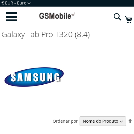
Ir
Moeda
€ EUR - Euro
para
Iniciar Sessão
Criar uma Conta
o
Sear
Conteúdo
Galaxy Tab Pro T320 (8.4)
Ordenar por