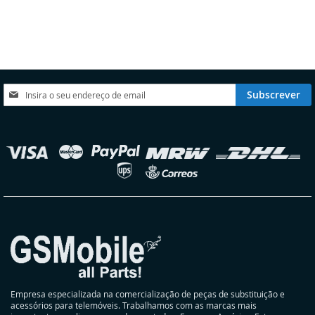
À
À
À
À
LISTA
COMPARAÇÃO
LISTA
COMPARAÇÃO
DE
DE
DESEJOS
DESEJOS
Subscreva
Subscrever
a
nossa
Newsletter:
elecionar
oja
Empresa especializada na comercialização de peças de substituição e
acessórios para telemóveis. Trabalhamos com as marcas mais