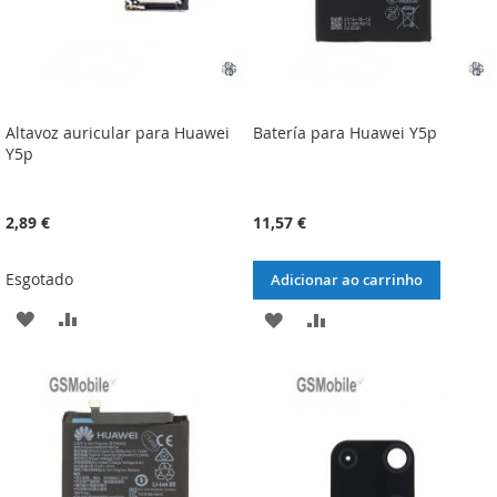
Altavoz auricular para Huawei
Batería para Huawei Y5p
Y5p
2,89 €
11,57 €
Esgotado
Adicionar ao carrinho
ADICIONAR
ADICIONAR
ADICIONAR
ADICIONAR
À
À
À
À
LISTA
COMPARAÇÃO
LISTA
COMPARAÇÃO
DE
DE
DESEJOS
DESEJOS