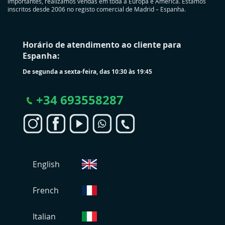
importantes, realizamos vendas em toda a Europa e América. Estamos
inscritos desde 2006 no registo comercial de Madrid – Espanha.
Horário de atendimento ao cliente para
Espanha:
De segunda a sexta-feira, das 10:30 às 19:45
+
34 693558287
S
English
e
l
e
French
c
i
Italian
o