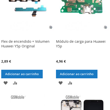
DESEJOS
DESEJOS
Flex de encendido + Volumen
Módulo de carga para Huawei
Huawei Y5p Original
Y5p
2,89 €
4,96 €
Adicionar ao carrinho
Adicionar ao carrinho
ADICIONAR
ADICIONAR
ADICIONAR
ADICIONAR
À
À
À
À
LISTA
COMPARAÇÃO
LISTA
COMPARAÇÃO
DE
DE