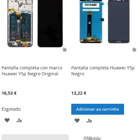
DE
DE
DESEJOS
DESEJOS
Pantalla completa con marco
Pantalla completa Huawei Y5p
Huawei Y5p Negro Original
Negro
16,53 €
13,22 €
Esgotado
Adicionar ao carrinho
ADICIONAR
ADICIONAR
ADICIONAR
ADICIONAR
À
À
À
À