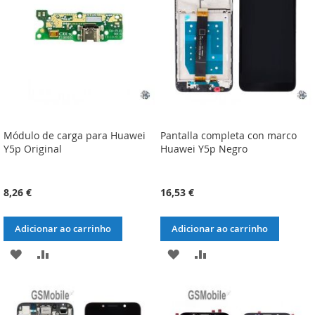
DESEJOS
DESEJOS
Módulo de carga para Huawei
Pantalla completa con marco
Y5p Original
Huawei Y5p Negro
8,26 €
16,53 €
Adicionar ao carrinho
Adicionar ao carrinho
ADICIONAR
ADICIONAR
ADICIONAR
ADICIONAR
À
À
À
À
LISTA
COMPARAÇÃO
LISTA
COMPARAÇÃO