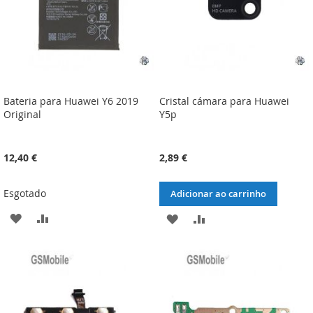
Bateria para Huawei Y6 2019
Cristal cámara para Huawei
Original
Y5p
12,40 €
2,89 €
Esgotado
Adicionar ao carrinho
ADICIONAR
ADICIONAR
ADICIONAR
ADICIONAR
À
À
À
À
LISTA
COMPARAÇÃO
LISTA
COMPARAÇÃO
DE
DE