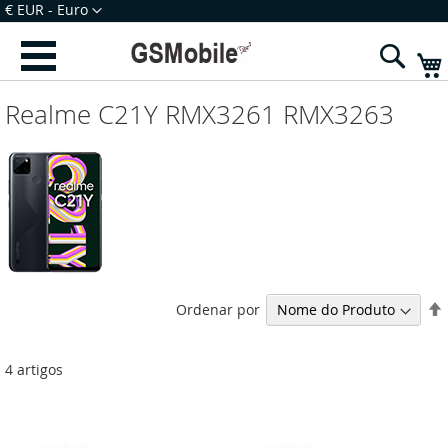
Ir
Moeda
€ EUR - Euro
para
Iniciar Sessão
Criar uma Conta
o
Sear
Conteúdo
Realme C21Y RMX3261 RMX3263
Ordenar por
4
artigos