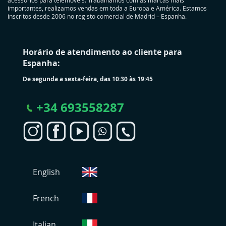
importantes, realizamos vendas em toda a Europa e América. Estamos
inscritos desde 2006 no registo comercial de Madrid – Espanha.
Horário de atendimento ao cliente para
Espanha:
De segunda a sexta-feira, das 10:30 às 19:45
+
34 693558287
S
English
e
l
e
French
c
i
Italian