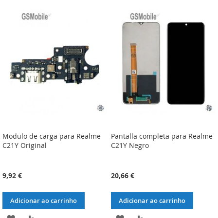
À
À
À
À
LISTA
COMPARAÇÃO
LISTA
COMPARAÇÃO
DE
DE
DESEJOS
DESEJOS
Modulo de carga para Realme
Pantalla completa para Realme
C21Y Original
C21Y Negro
9,92 €
20,66 €
Adicionar ao carrinho
Adicionar ao carrinho
ADICIONAR
ADICIONAR
ADICIONAR
ADICIONAR