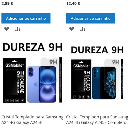
2,89 €
12,40 €
Adicionar ao carrinho
Adicionar ao carrinho
ADICIONAR
ADICIONAR
ADICIONAR
ADICIONAR
À
À
À
À
LISTA
COMPARAÇÃO
LISTA
COMPARAÇÃO
DE
DE
DESEJOS
DESEJOS
Cristal Templado para Samsung
Cristal Templado para Samsung
A24 4G Galaxy A245F
A24 4G Galaxy A245F Completo