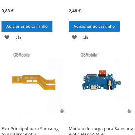
0,83 €
2,48 €
Adicionar ao carrinho
Adicionar ao carrinho
ADICIONAR
ADICIONAR
ADICIONAR
ADICIONAR
À
À
À
À
LISTA
COMPARAÇÃO
LISTA
COMPARAÇÃO
DE
DE
DESEJOS
DESEJOS
Flex Principal para Samsung
Módulo de carga para Samsung
A24 Galaxy A245F
A24 Galaxy A245F