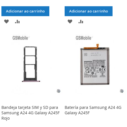
Adicionar ao carrinho
Adicionar ao carrinho
ADICIONAR
ADICIONAR
ADICIONAR
ADICIONAR
À
À
À
À
LISTA
COMPARAÇÃO
LISTA
COMPARAÇÃO
DE
DE
DESEJOS
DESEJOS
Bandeja tarjeta SIM y SD para
Batería para Samsung A24 4G
Samsung A24 4G Galaxy A245F
Galaxy A245F
Rojo