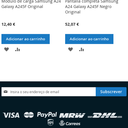
Módulo de carga Samsung A24
Pantalla completa Samsung
Galaxy A245F Original
A24 Galaxy A245F Negro
Original
12,40 €
52,07 €
Adicionar ao carrinho
Adicionar ao carrinho
ADICIONAR
ADICIONAR
ADICIONAR
ADICIONAR
À
À
À
À
LISTA
COMPARAÇÃO
LISTA
COMPARAÇÃO
DE
DE
DESEJOS
DESEJOS
Subscreva
Subscrever
a
nossa
Newsletter:
elecionar
oja