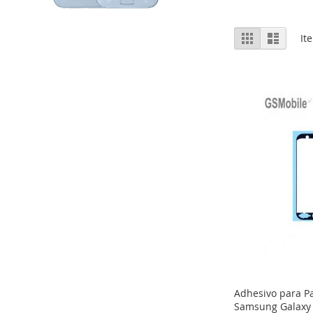
Ver
Grelha
Lista
It
como
Adhesivo para P
Samsung Galaxy