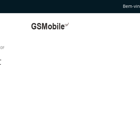
Bem-vin
20F
F