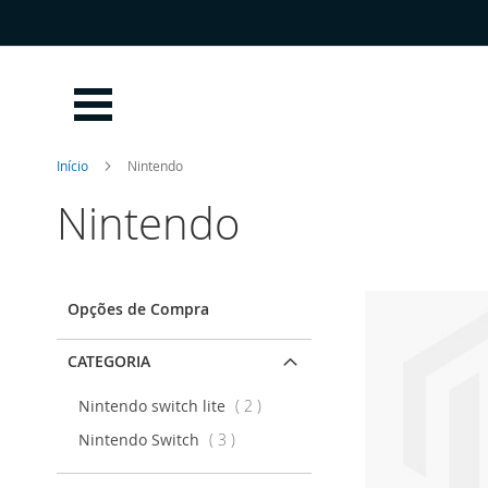
Ir
para
o
Conteúdo
Início
Nintendo
Nintendo
Opções de Compra
CATEGORIA
artigos
Nintendo switch lite
2
artigos
Nintendo Switch
3