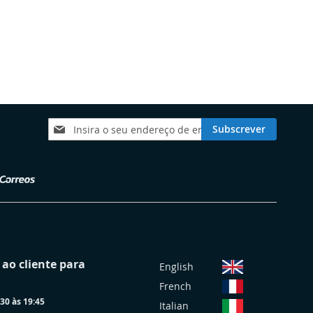
Subscreva
Subscrever
a
nossa
Newsletter:
S
ao cliente para
English
e
French
l
30 às 19:45
e
Italian