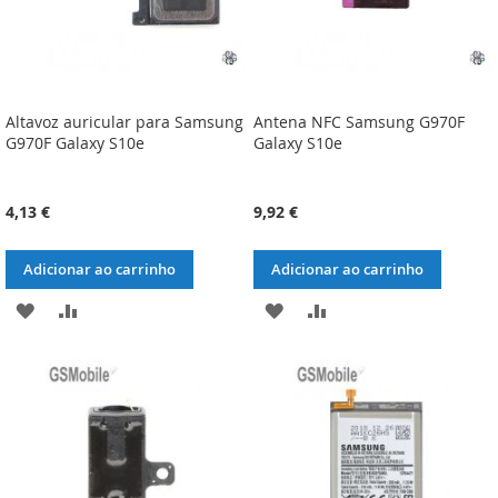
Altavoz auricular para Samsung
Antena NFC Samsung G970F
G970F Galaxy S10e
Galaxy S10e
4,13 €
9,92 €
Adicionar ao carrinho
Adicionar ao carrinho
ADICIONAR
ADICIONAR
ADICIONAR
ADICIONAR
À
À
À
À
LISTA
COMPARAÇÃO
LISTA
COMPARAÇÃO
DE
DE
DESEJOS
DESEJOS