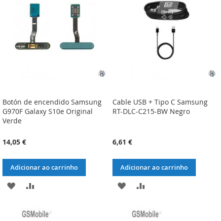
DE
DE
DESEJOS
DESEJOS
Botón de encendido Samsung
Cable USB + Tipo C Samsung
G970F Galaxy S10e Original
RT-DLC-C215-BW Negro
Verde
14,05 €
6,61 €
Adicionar ao carrinho
Adicionar ao carrinho
ADICIONAR
ADICIONAR
ADICIONAR
ADICIONAR
À
À
À
À
LISTA
COMPARAÇÃO
LISTA
COMPARAÇÃO