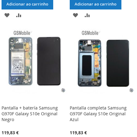
Adicionar ao carrinho
Adicionar ao carrinho
ADICIONAR
ADICIONAR
ADICIONAR
ADICIONAR
À
À
À
À
LISTA
COMPARAÇÃO
LISTA
COMPARAÇÃO
DE
DE
DESEJOS
DESEJOS
Pantalla + batería Samsung
Pantalla completa Samsung
G970F Galaxy S10e Original
G970F Galaxy S10e Original
Negro
Azul
119,83 €
119,83 €