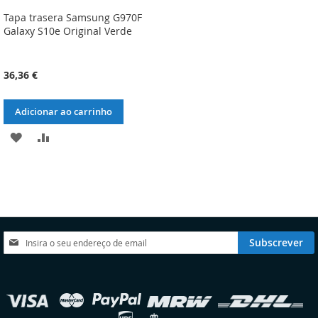
Tapa trasera Samsung G970F
Galaxy S10e Original Verde
36,36 €
Adicionar ao carrinho
ADICIONAR
ADICIONAR
À
À
LISTA
COMPARAÇÃO
DE
DESEJOS
Subscreva
Subscrever
a
nossa
Newsletter:
elecionar
oja