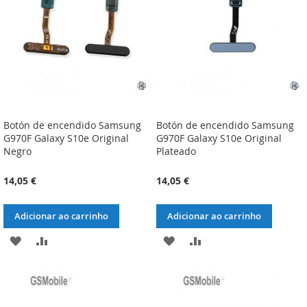
DESEJOS
DESEJOS
Botón de encendido Samsung
Botón de encendido Samsung
G970F Galaxy S10e Original
G970F Galaxy S10e Original
Negro
Plateado
14,05 €
14,05 €
Adicionar ao carrinho
Adicionar ao carrinho
ADICIONAR
ADICIONAR
ADICIONAR
ADICIONAR
À
À
À
À
LISTA
COMPARAÇÃO
LISTA
COMPARAÇÃO