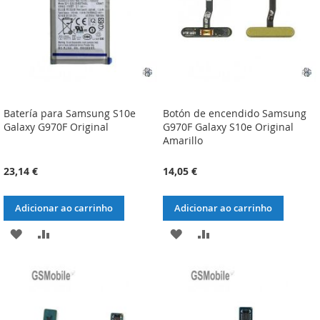
Batería para Samsung S10e
Botón de encendido Samsung
Galaxy G970F Original
G970F Galaxy S10e Original
Amarillo
23,14 €
14,05 €
Adicionar ao carrinho
Adicionar ao carrinho
ADICIONAR
ADICIONAR
ADICIONAR
ADICIONAR
À
À
À
À
LISTA
COMPARAÇÃO
LISTA
COMPARAÇÃO
DE
DE