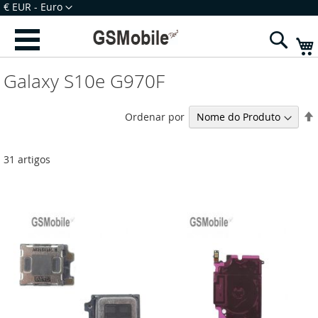
Ir
Moeda
€ EUR - Euro
para
Iniciar Sessão
Criar uma Conta
o
Sear
Conteúdo
Galaxy S10e G970F
Ordenar por
31
artigos