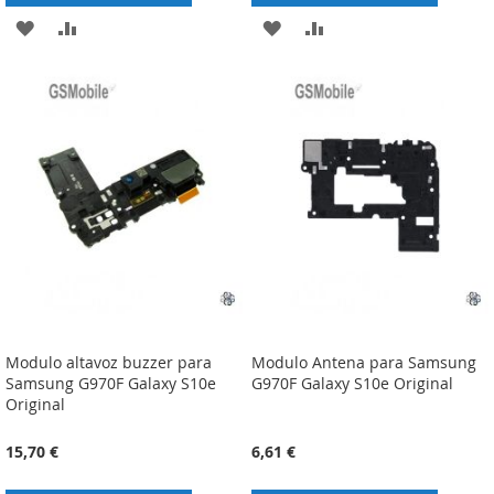
ADICIONAR
ADICIONAR
ADICIONAR
ADICIONAR
À
À
À
À
LISTA
COMPARAÇÃO
LISTA
COMPARAÇÃO
DE
DE
DESEJOS
DESEJOS
Modulo altavoz buzzer para
Modulo Antena para Samsung
Samsung G970F Galaxy S10e
G970F Galaxy S10e Original
Original
15,70 €
6,61 €