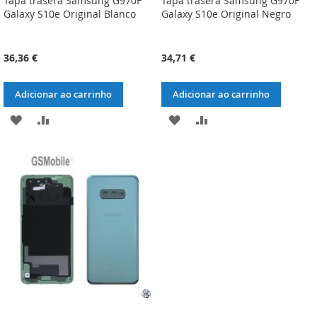
Tapa trasera Samsung G970F
Tapa trasera Samsung G970F
Galaxy S10e Original Blanco
Galaxy S10e Original Negro
36,36 €
34,71 €
Adicionar ao carrinho
Adicionar ao carrinho
ADICIONAR
ADICIONAR
ADICIONAR
ADICIONAR
À
À
À
À
LISTA
COMPARAÇÃO
LISTA
COMPARAÇÃO
DE
DE
DESEJOS
DESEJOS