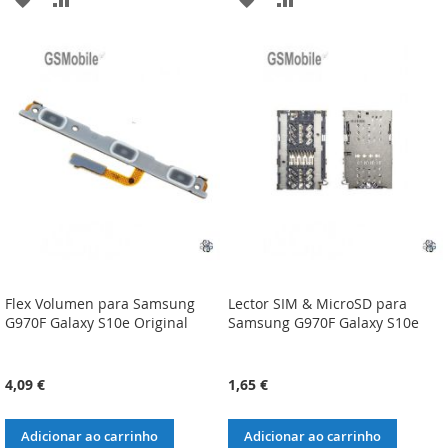
À
À
À
À
LISTA
COMPARAÇÃO
LISTA
COMPARAÇÃO
DE
DE
DESEJOS
DESEJOS
Flex Volumen para Samsung
Lector SIM & MicroSD para
G970F Galaxy S10e Original
Samsung G970F Galaxy S10e
4,09 €
1,65 €
Adicionar ao carrinho
Adicionar ao carrinho