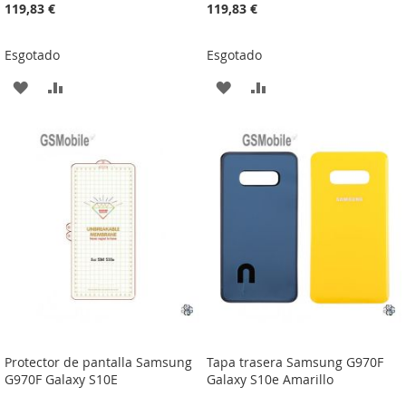
119,83 €
119,83 €
Esgotado
Esgotado
ADICIONAR
ADICIONAR
ADICIONAR
ADICIONAR
À
À
À
À
LISTA
COMPARAÇÃO
LISTA
COMPARAÇÃO
DE
DE
DESEJOS
DESEJOS
Protector de pantalla Samsung
Tapa trasera Samsung G970F
G970F Galaxy S10E
Galaxy S10e Amarillo