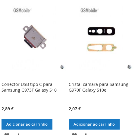
À
À
À
À
LISTA
COMPARAÇÃO
LISTA
COMPARAÇÃO
DE
DE
DESEJOS
DESEJOS
Conector USB tipo C para
Cristal camara para Samsung
Samsung G973F Galaxy S10
G970F Galaxy S10e
2,89 €
2,07 €
Adicionar ao carrinho
Adicionar ao carrinho
ADICIONAR
ADICIONAR
ADICIONAR
ADICIONAR