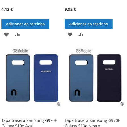
4,13 €
9,92 €
Adicionar ao carrinho
Adicionar ao carrinho
ADICIONAR
ADICIONAR
ADICIONAR
ADICIONAR
À
À
À
À
LISTA
COMPARAÇÃO
LISTA
COMPARAÇÃO
DE
DE
DESEJOS
DESEJOS
Tapa trasera Samsung G970F
Tapa trasera Samsung G970F
Galaxy S10e Azul
Galaxy S10e Negro