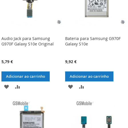
Audio Jack para Samsung
Bateria para Samsung G970F
G970F Galaxy S10e Original
Galaxy S10e
5,79 €
9,92 €
Adicionar ao carrinho
Adicionar ao carrinho
ADICIONAR
ADICIONAR
ADICIONAR
ADICIONAR
À
À
À
À
LISTA
COMPARAÇÃO
LISTA
COMPARAÇÃO
DE
DE
DESEJOS
DESEJOS