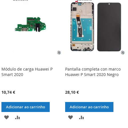
LISTA
COMPARAÇÃO
LISTA
COMPARAÇÃO
DE
DE
DESEJOS
DESEJOS
Módulo de carga Huawei P
Pantalla completa con marco
Smart 2020
Huawei P Smart 2020 Negro
10,74 €
28,10 €
Adicionar ao carrinho
Adicionar ao carrinho
ADICIONAR
ADICIONAR
ADICIONAR
ADICIONAR
À
À
À
À