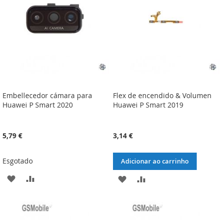
DESEJOS
DESEJOS
Embellecedor cámara para
Flex de encendido & Volumen
Huawei P Smart 2020
Huawei P Smart 2019
5,79 €
3,14 €
Esgotado
Adicionar ao carrinho
ADICIONAR
ADICIONAR
ADICIONAR
ADICIONAR
À
À
À
À
LISTA
COMPARAÇÃO
LISTA
COMPARAÇÃO