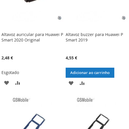
Altavoz auricular para Huawei P
Altavoz buzzer para Huawei P
Smart 2020 Original
Smart 2019
2,48 €
4,55 €
Esgotado
Adicionar ao carrinho
ADICIONAR
ADICIONAR
ADICIONAR
ADICIONAR
À
À
À
À
LISTA
COMPARAÇÃO
LISTA
COMPARAÇÃO
DE
DE
DESEJOS
DESEJOS