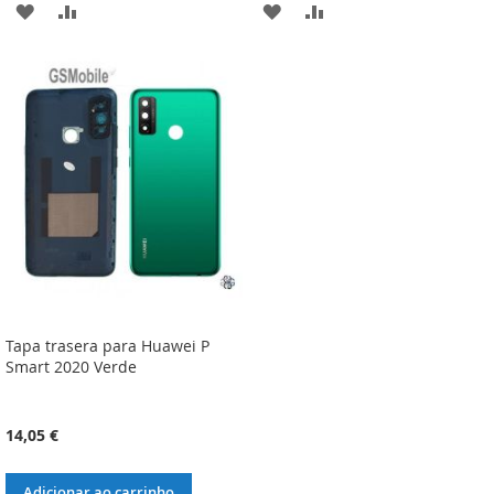
ADICIONAR
ADICIONAR
ADICIONAR
ADICIONAR
À
À
À
À
LISTA
COMPARAÇÃO
LISTA
COMPARAÇÃO
DE
DE
DESEJOS
DESEJOS
Tapa trasera para Huawei P
Smart 2020 Verde
14,05 €
Adicionar ao carrinho