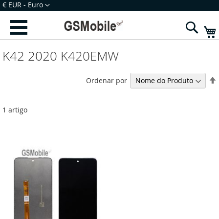
Ir
Moeda
€ EUR - Euro
para
Iniciar Sessão
Criar uma Conta
o
Sear
Conteúdo
K42 2020 K420EMW
Ordenar por
1
artigo