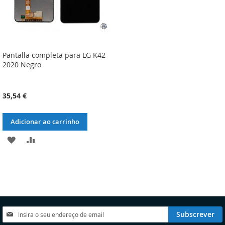
Pantalla completa para LG K42
2020 Negro
35,54 €
Adicionar ao carrinho
ADICIONAR
ADICIONAR
À
À
LISTA
COMPARAÇÃO
DE
DESEJOS
Subscreva
Subscrever
a