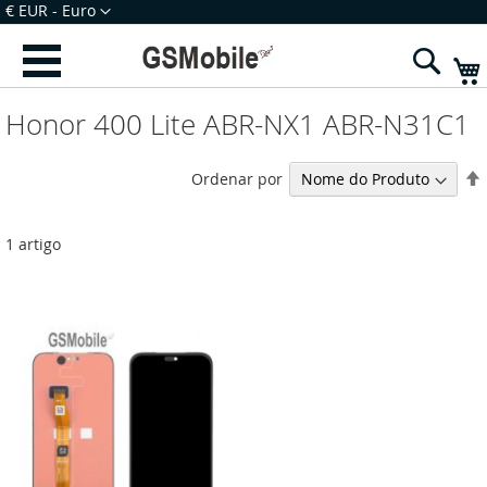
Ir
Moeda
€ EUR - Euro
para
Iniciar Sessão
Criar uma Conta
o
Sear
Conteúdo
Honor 400 Lite ABR-NX1 ABR-N31C1
Ordenar por
1
artigo