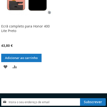
Ecrã completo para Honor 400
Lite Preto
43,80 €
Adicionar ao carrinho
ADICIONAR
ADICIONAR
À
À
LISTA
COMPARAÇÃO
DE
DESEJOS
Subscreva
Subscrever
a