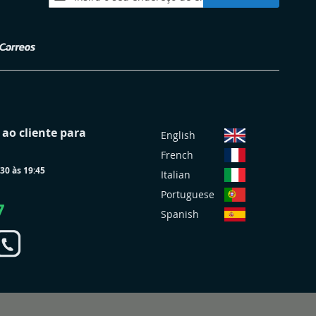
a
nossa
Newsletter:
S
ao cliente para
English
e
French
l
30 às 19:45
e
Italian
c
Portuguese
i
7
Spanish
o
n
a
r
L
o
j
a