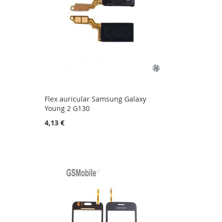
y
Flex auricular Samsung Galaxy
Young 2 G130
4,13 €