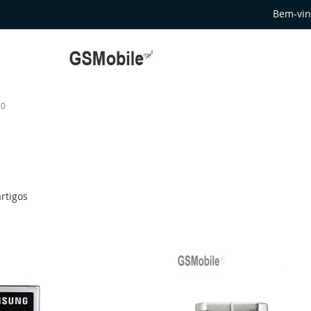
Bem-vin
30
rtigos