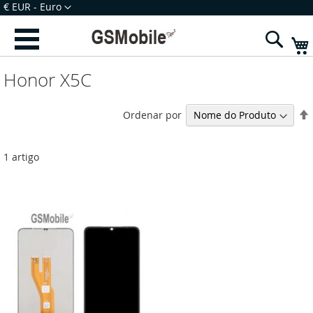
Ir
Moeda
€ EUR - Euro
para
Iniciar Sessão
Criar uma Conta
o
Sear
Conteúdo
Honor X5C
Ordenar por
1
artigo