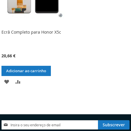
Ecrã Completo para Honor X5c
20,66 €
Adicionar ao carrinho
ADICIONAR
ADICIONAR
À
À
LISTA
COMPARAÇÃO
DE
DESEJOS
Subscreva
Subscrever
a