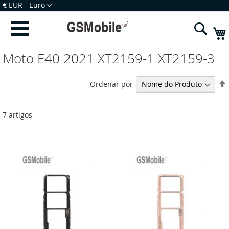
Ir
Moeda
€ EUR - Euro
para
Iniciar Sessão
Criar uma Conta
o
Sear
Conteúdo
Moto E40 2021 XT2159-1 XT2159-3
Ordenar por
7
artigos