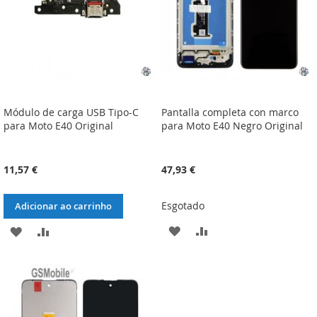
Módulo de carga USB Tipo-C
Pantalla completa con marco
para Moto E40 Original
para Moto E40 Negro Original
11,57 €
47,93 €
Esgotado
Adicionar ao carrinho
ADICIONAR
ADICIONAR
ADICIONAR
ADICIONAR
À
À
À
À
LISTA
COMPARAÇÃO
LISTA
COMPARAÇÃO
DE
DE