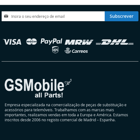
DE
DESEJOS
Subscreva
Subscrever
a
nossa
Newsletter:
elecionar
oja
Empresa especializada na comercialização de peças de substituição e
acessórios para telemóveis. Trabalhamos com as marcas mais
importantes, realizamos vendas em toda a Europa e América. Estamos
inscritos desde 2006 no registo comercial de Madrid – Espanha.