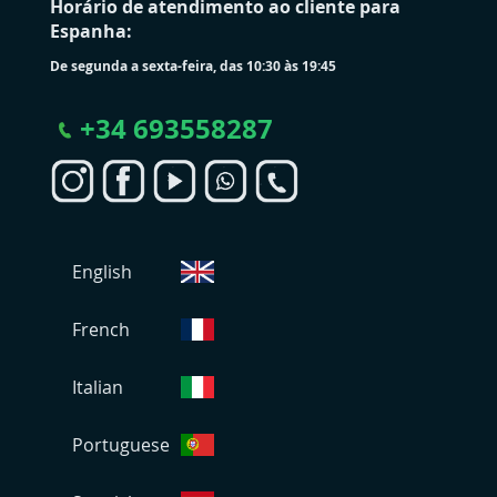
Horário de atendimento ao cliente para
Espanha:
De segunda a sexta-feira, das 10:30 às 19:45
+
34 693558287
S
English
e
l
e
French
c
i
Italian
o
n
Portuguese
a
r