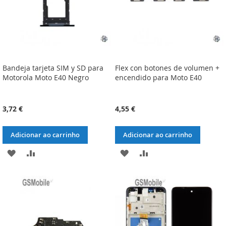
Bandeja tarjeta SIM y SD para
Flex con botones de volumen +
Motorola Moto E40 Negro
encendido para Moto E40
3,72 €
4,55 €
Adicionar ao carrinho
Adicionar ao carrinho
ADICIONAR
ADICIONAR
ADICIONAR
ADICIONAR
À
À
À
À
LISTA
COMPARAÇÃO
LISTA
COMPARAÇÃO
DE
DE
DESEJOS
DESEJOS