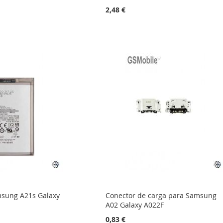
2,48 €
msung A21s Galaxy
Conector de carga para Samsung
A02 Galaxy A022F
0,83 €