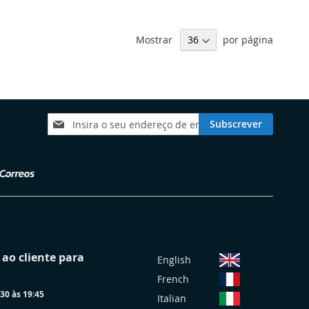
Mostrar
por página
Subscreva
Subscrever
a
nossa
Newsletter:
S
ao cliente para
English
e
French
l
30 às 19:45
e
Italian