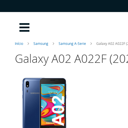
Ir
para
o
Conteúdo
Início
Samsung
Samsung A-Serie
Galaxy A02 A022F (
Galaxy A02 A022F (20