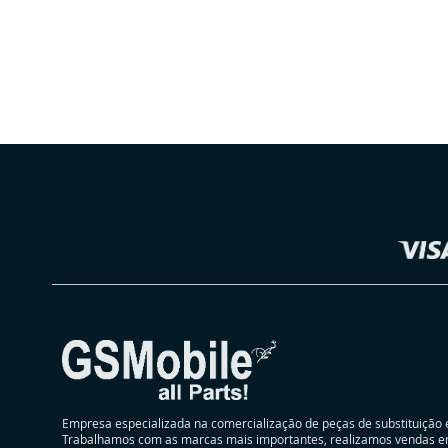
ADICIONAR
ADICIONAR
À
ADICIONAR
À
ADICIONAR
LISTA
À
LISTA
À
DE
COMPARAÇÃO
DE
COMPARAÇÃO
DESEJOS
Selecionar
DESEJOS
Loja
Empresa especializada na comercialização de peças de substituição 
Trabalhamos com as marcas mais importantes, realizamos vendas e