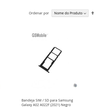
Definir
Ordenar por
Ordena
Decresc
Bandeja SIM / SD para Samsung
Galaxy A02 A022F (2021) Negro