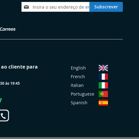
Subscreva
Subscrever
a
nossa
Newsletter:
S
ao cliente para
English
e
French
l
30 às 19:45
e
Italian
c
Portuguese
i
7
Spanish
o
n
a
r
L
o