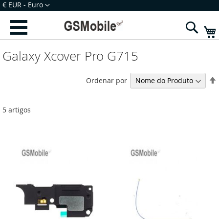
Ir
Moeda
€ EUR - Euro
para
Iniciar Sessão
Criar uma Conta
o
Sear
Conteúdo
Galaxy Xcover Pro G715
Ordenar por
5
artigos