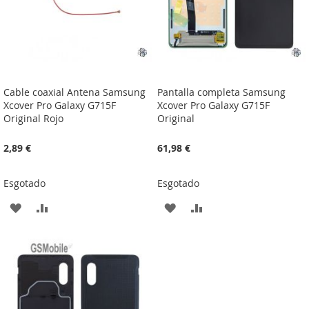
Cable coaxial Antena Samsung
Pantalla completa Samsung
Xcover Pro Galaxy G715F
Xcover Pro Galaxy G715F
Original Rojo
Original
2,89 €
61,98 €
Esgotado
Esgotado
ADICIONAR
ADICIONAR
ADICIONAR
ADICIONAR
À
À
À
À
LISTA
COMPARAÇÃO
LISTA
COMPARAÇÃO
DE
DE
DESEJOS
DESEJOS