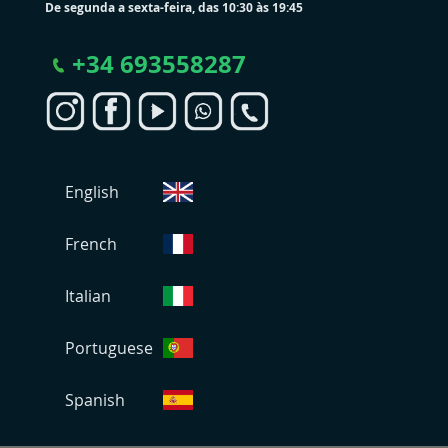
De segunda a sexta-feira, das 10:30 às 19:45
+
34 693558287
S
English
e
l
e
French
c
i
Italian
o
n
Portuguese
a
r
L
Spanish
o
j