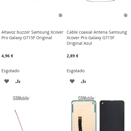
Altavoz buzzer Samsung Xcover
Cable coaxial Antena Samsung
Pro Galaxy G715F Original
Xcover Pro Galaxy G715F
Original Azul
4,96 €
2,89 €
Esgotado
Esgotado
ADICIONAR
ADICIONAR
ADICIONAR
ADICIONAR
À
À
À
À
LISTA
COMPARAÇÃO
LISTA
COMPARAÇÃO
DE
DE
DESEJOS
DESEJOS