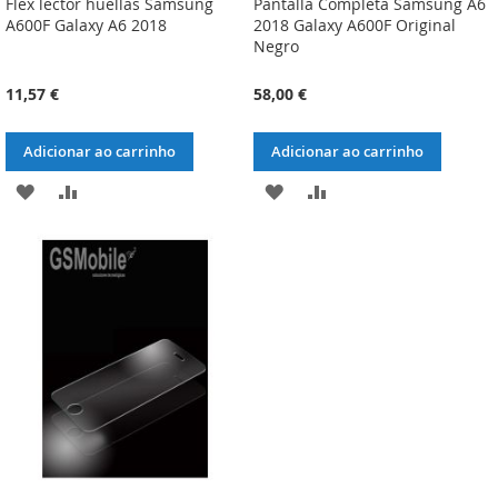
Flex lector huellas Samsung
Pantalla Completa Samsung A6
A600F Galaxy A6 2018
2018 Galaxy A600F Original
Negro
11,57 €
58,00 €
Adicionar ao carrinho
Adicionar ao carrinho
ADICIONAR
ADICIONAR
ADICIONAR
ADICIONAR
À
À
À
À
LISTA
COMPARAÇÃO
LISTA
COMPARAÇÃO
DE
DE
DESEJOS
DESEJOS