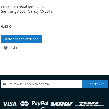
Protector cristal templado
Samsung A600F Galaxy A6 2018
0,83 €
Adicionar ao carrinho
ADICIONAR
ADICIONAR
À
À
LISTA
COMPARAÇÃO
DE
DESEJOS
Subscreva
Subscrever
a
nossa
Newsletter:
elecionar
oja