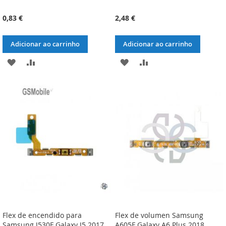
0,83 €
2,48 €
Adicionar ao carrinho
Adicionar ao carrinho
ADICIONAR
ADICIONAR
ADICIONAR
ADICIONAR
À
À
À
À
LISTA
COMPARAÇÃO
LISTA
COMPARAÇÃO
DE
DE
DESEJOS
DESEJOS
Flex de encendido para
Flex de volumen Samsung
Samsung J530F Galaxy J5 2017
A605F Galaxy A6 Plus 2018