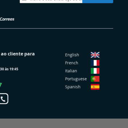
a
nossa
Newsletter:
S
ao cliente para
English
e
French
l
30 às 19:45
e
Italian
c
Portuguese
i
7
Spanish
o
n
a
r
L
o
j
a