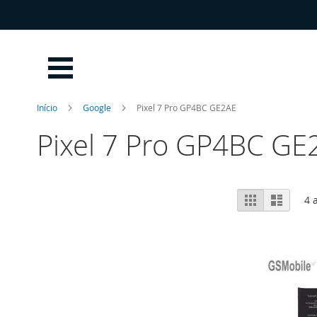
Ir
para
o
Conteúdo
Início
Google
Pixel 7 Pro GP4BC GE2AE
Pixel 7 Pro GP4BC GE
Ver
Grelha
Lista
4
a
como