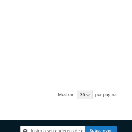
Mostrar
por página
Subscreva
Subscrever