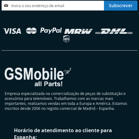
DESEJOS
DESEJOS
Subscreva
Subscrever
a
nossa
Newsletter:
elecionar
oja
Empresa especializada na comercialização de peças de substituição e
acessórios para telemóveis. Trabalhamos com as marcas mais
importantes, realizamos vendas em toda a Europa e América. Estamos
inscritos desde 2006 no registo comercial de Madrid – Espanha.
Horário de atendimento ao cliente para
Espanha: