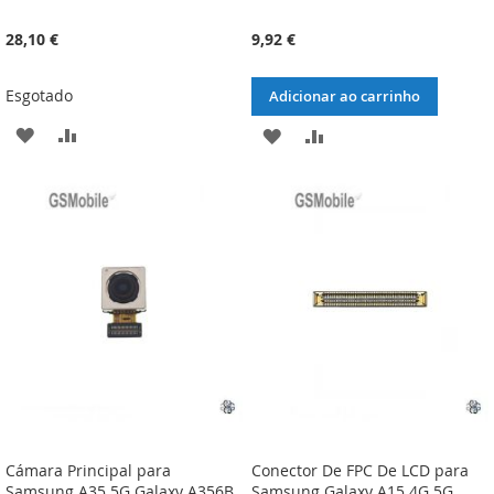
28,10 €
9,92 €
Esgotado
Adicionar ao carrinho
ADICIONAR
ADICIONAR
ADICIONAR
ADICIONAR
À
À
À
À
LISTA
COMPARAÇÃO
LISTA
COMPARAÇÃO
DE
DE
DESEJOS
DESEJOS
Cámara Principal para
Conector De FPC De LCD para
Samsung A35 5G Galaxy A356B
Samsung Galaxy A15 4G 5G