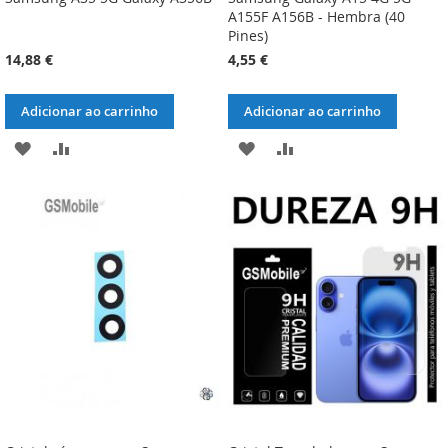
A155F A156B - Hembra (40
Pines)
14,88 €
4,55 €
Adicionar ao carrinho
Adicionar ao carrinho
ADICIONAR
ADICIONAR
ADICIONAR
ADICIONAR
À
À
À
À
LISTA
COMPARAÇÃO
LISTA
COMPARAÇÃO
DE
DE
DESEJOS
DESEJOS