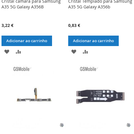
Cristal cámara para Samsung
Cristal Templado para Samsung
A35 5G Galaxy A356B
A35 5G Galaxy A356b
3,22 €
0,83 €
Adicionar ao carrinho
Adicionar ao carrinho
ADICIONAR
ADICIONAR
ADICIONAR
ADICIONAR
À
À
À
À
LISTA
COMPARAÇÃO
LISTA
COMPARAÇÃO
DE
DE
DESEJOS
DESEJOS