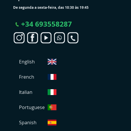
De segunda a sexta-feira, das 10:30 às 19:45
+
34 693558287
S
English
e
l
e
French
c
i
Italian
o
n
Portuguese
a
r
L
Spanish
o