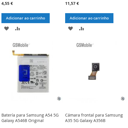
4,55 €
11,57 €
Adicionar ao carrinho
Adicionar ao carrinho
ADICIONAR
ADICIONAR
ADICIONAR
ADICIONAR
À
À
À
À
LISTA
COMPARAÇÃO
LISTA
COMPARAÇÃO
DE
DE
DESEJOS
DESEJOS
Batería para Samsung A54 5G
Cámara frontal para Samsung
Galaxy A546B Original
A35 5G Galaxy A356B