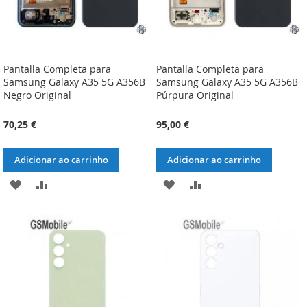
Pantalla Completa para
Pantalla Completa para
Samsung Galaxy A35 5G A356B
Samsung Galaxy A35 5G A356B
Negro Original
Púrpura Original
70,25 €
95,00 €
Adicionar ao carrinho
Adicionar ao carrinho
ADICIONAR
ADICIONAR
ADICIONAR
ADICIONAR
À
À
À
À
LISTA
COMPARAÇÃO
LISTA
COMPARAÇÃO
DE
DE
DESEJOS
DESEJOS