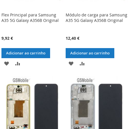
Flex Principal para Samsung
Módulo de carga para Samsung
A35 5G Galaxy A356B Original
A35 5G Galaxy A356B Original
9,92 €
12,40 €
Adicionar ao carrinho
Adicionar ao carrinho
ADICIONAR
ADICIONAR
ADICIONAR
ADICIONAR
À
À
À
À
LISTA
COMPARAÇÃO
LISTA
COMPARAÇÃO
DE
DE
DESEJOS
DESEJOS