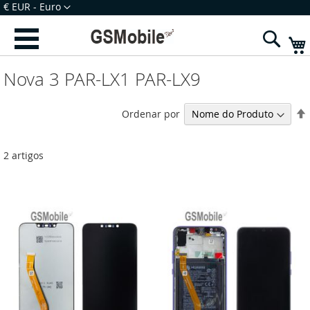
Ir
Moeda
€ EUR - Euro
para
Iniciar Sessão
Criar uma Conta
o
Sear
Conteúdo
Nova 3 PAR-LX1 PAR-LX9
Ordenar por
2
artigos