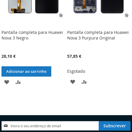
Pantalla completa para Huawei
Pantalla completa para Huawei
Nova 3 Negro
Nova 3 Purpura Original
28,10 €
57,85 €
Esgotado
Adicionar ao carrinho
ADICIONAR
ADICIONAR
ADICIONAR
ADICIONAR
À
À
À
À
LISTA
COMPARAÇÃO
LISTA
COMPARAÇÃO
DE
DE
DESEJOS
DESEJOS
Subscreva
Subscrever
a