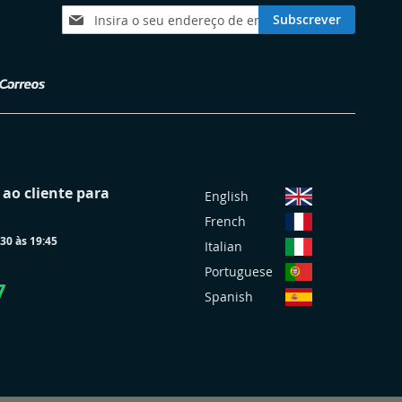
Subscreva
Subscrever
a
nossa
Newsletter:
S
ao cliente para
English
e
French
l
30 às 19:45
e
Italian
c
Portuguese
i
7
Spanish
o
n
a
r
L
o