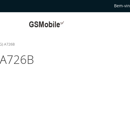
Bem-vin
5G) A726B
 A726B