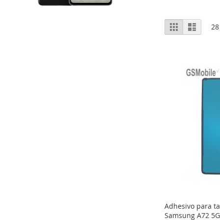
Ver
Grelha
Lista
28
como
Adhesivo para ta
Samsung A72 5G