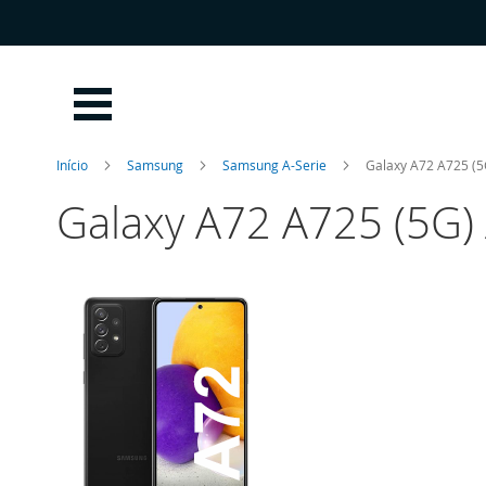
Ir
para
o
Conteúdo
Início
Samsung
Samsung A-Serie
Galaxy A72 A725 (
Galaxy A72 A725 (5G)