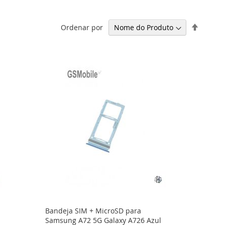
Definir
Ordenar por
Ordena
Decresc
Bandeja SIM + MicroSD para
Samsung A72 5G Galaxy A726 Azul