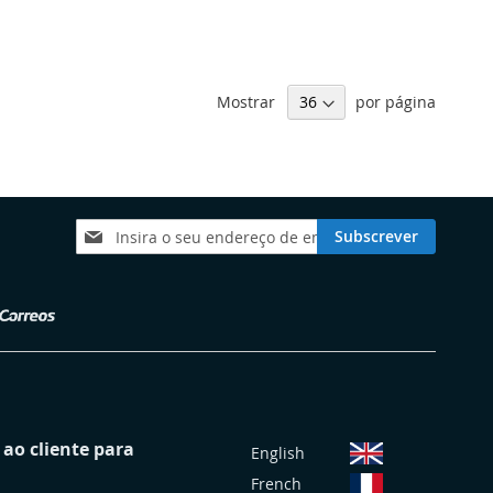
Mostrar
por página
Subscreva
Subscrever
a
nossa
Newsletter:
S
ao cliente para
English
e
French
l