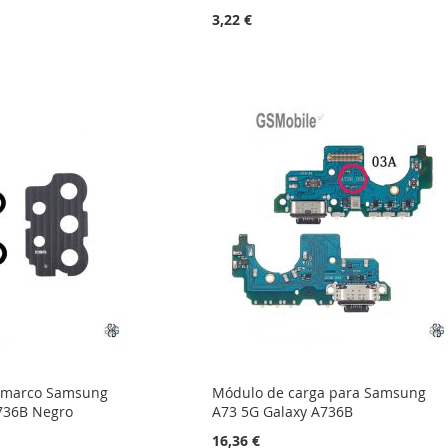
3,22 €
+ marco Samsung
Módulo de carga para Samsung
736B Negro
A73 5G Galaxy A736B
16,36 €