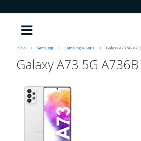
Ir
para
o
Conteúdo
Início
Samsung
Samsung A-Serie
Galaxy A73 5G A73
Galaxy A73 5G A736B