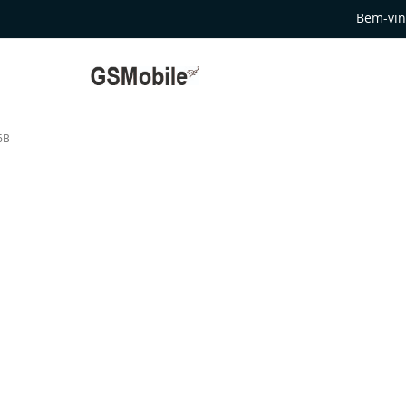
Bem-vin
6B