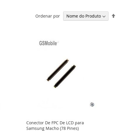
Definir
Ordenar por
Ordena
Decresc
Conector De FPC De LCD para
Samsung Macho (78 Pines)