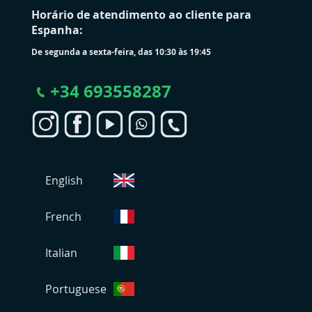
Horário de atendimento ao cliente para
Espanha:
De segunda a sexta-feira, das 10:30 às 19:45
+
34 693558287
S
English
e
l
e
French
c
i
Italian
o
n
Portuguese
a
r