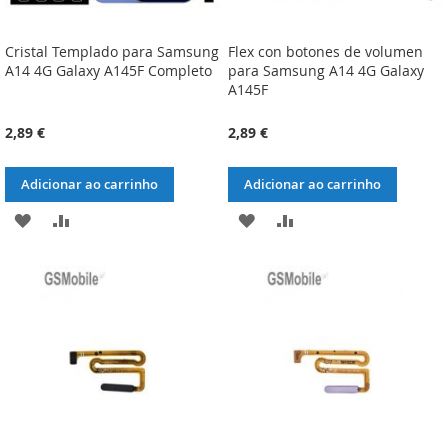
Cristal Templado para Samsung
Flex con botones de volumen
A14 4G Galaxy A145F Completo
para Samsung A14 4G Galaxy
A145F
2,89 €
2,89 €
Adicionar ao carrinho
Adicionar ao carrinho
ADICIONAR
ADICIONAR
ADICIONAR
ADICIONAR
À
À
À
À
LISTA
COMPARAÇÃO
LISTA
COMPARAÇÃO
DE
DE
DESEJOS
DESEJOS