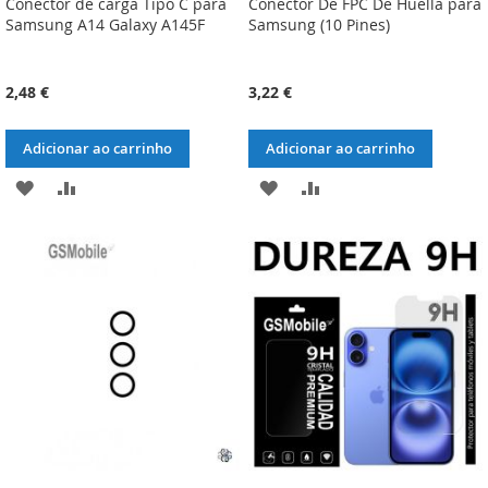
Conector de carga Tipo C para
Conector De FPC De Huella para
Samsung A14 Galaxy A145F
Samsung (10 Pines)
2,48 €
3,22 €
Adicionar ao carrinho
Adicionar ao carrinho
ADICIONAR
ADICIONAR
ADICIONAR
ADICIONAR
À
À
À
À
LISTA
COMPARAÇÃO
LISTA
COMPARAÇÃO
DE
DE
DESEJOS
DESEJOS