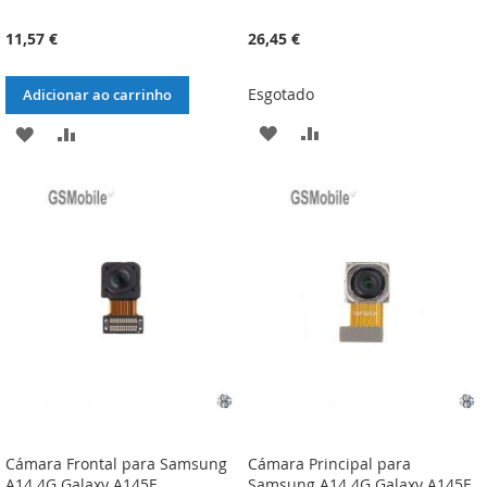
11,57 €
26,45 €
Esgotado
Adicionar ao carrinho
ADICIONAR
ADICIONAR
ADICIONAR
ADICIONAR
À
À
À
À
LISTA
COMPARAÇÃO
LISTA
COMPARAÇÃO
DE
DE
DESEJOS
DESEJOS
Cámara Frontal para Samsung
Cámara Principal para
A14 4G Galaxy A145F
Samsung A14 4G Galaxy A145F