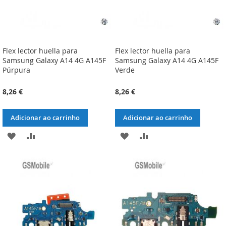
Flex lector huella para
Flex lector huella para
Samsung Galaxy A14 4G A145F
Samsung Galaxy A14 4G A145F
Púrpura
Verde
8,26 €
8,26 €
Adicionar ao carrinho
Adicionar ao carrinho
ADICIONAR
ADICIONAR
ADICIONAR
ADICIONAR
À
À
À
À
LISTA
COMPARAÇÃO
LISTA
COMPARAÇÃO
DE
DE
DESEJOS
DESEJOS