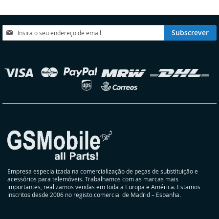
DE
DE
DESEJOS
DESEJOS
Subscreva
Subscrever
a
nossa
Newsletter:
elecionar
oja
Empresa especializada na comercialização de peças de substituição e
acessórios para telemóveis. Trabalhamos com as marcas mais
importantes, realizamos vendas em toda a Europa e América. Estamos
inscritos desde 2006 no registo comercial de Madrid – Espanha.