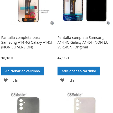
Pantalla completa para
Pantalla completa Samsung
Samsung A14 4G Galaxy A145F
A14 4G Galaxy A145F (NON EU
(NON EU VERSION)
VERSION) Original
18,18 €
47,93 €
Adicionar ao carrinho
Adicionar ao carrinho
ADICIONAR
ADICIONAR
ADICIONAR
ADICIONAR
À
À
À
À
LISTA
COMPARAÇÃO
LISTA
COMPARAÇÃO
DE
DE