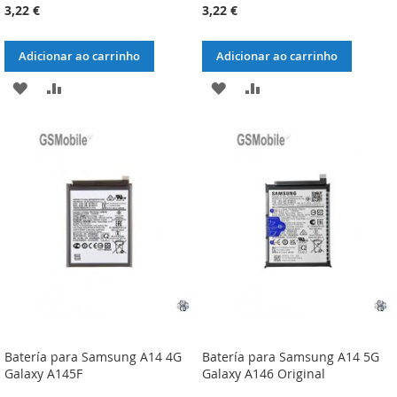
3,22 €
3,22 €
Adicionar ao carrinho
Adicionar ao carrinho
ADICIONAR
ADICIONAR
ADICIONAR
ADICIONAR
À
À
À
À
LISTA
COMPARAÇÃO
LISTA
COMPARAÇÃO
DE
DE
DESEJOS
DESEJOS
Batería para Samsung A14 4G
Batería para Samsung A14 5G
Galaxy A145F
Galaxy A146 Original