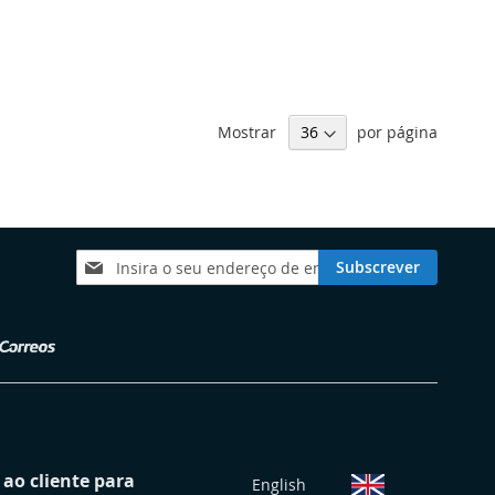
Mostrar
por página
Subscreva
Subscrever
a
nossa
Newsletter:
S
ao cliente para
English