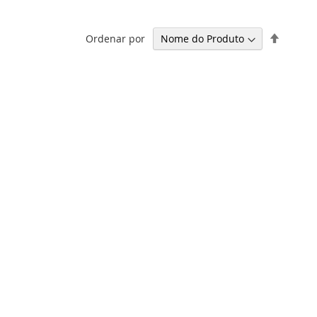
Definir
Ordenar por
Ordena
Decresc