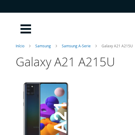
Ir
para
o
Conteúdo
Início
Samsung
Samsung A-Serie
Galaxy A21 A215U
Galaxy A21 A215U