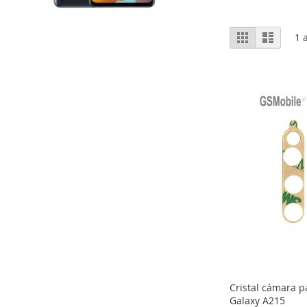
Ver
Grelha
Lista
1
a
como
Cristal cámara 
Galaxy A215