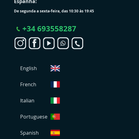
Espanha:
De segunda a sexta-feira, das 10:30 às 19:45
+
34 693558287
S
English
e
l
e
French
c
i
Italian
o
n
Portuguese
a
r
L
Spanish
o