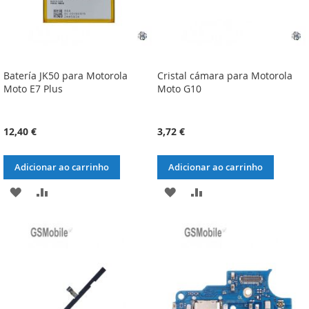
Batería JK50 para Motorola
Cristal cámara para Motorola
Moto E7 Plus
Moto G10
12,40 €
3,72 €
Adicionar ao carrinho
Adicionar ao carrinho
ADICIONAR
ADICIONAR
ADICIONAR
ADICIONAR
À
À
À
À
LISTA
COMPARAÇÃO
LISTA
COMPARAÇÃO
DE
DE
DESEJOS
DESEJOS