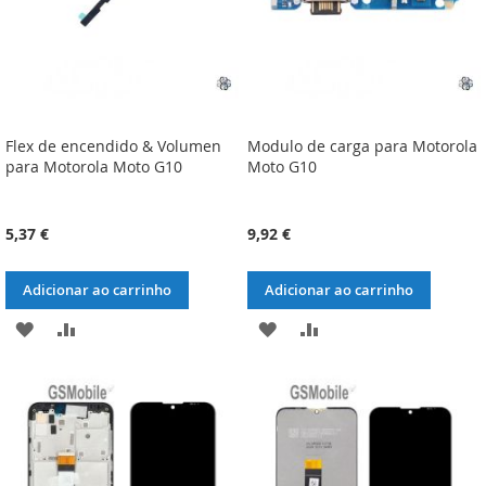
Flex de encendido & Volumen
Modulo de carga para Motorola
para Motorola Moto G10
Moto G10
5,37 €
9,92 €
Adicionar ao carrinho
Adicionar ao carrinho
ADICIONAR
ADICIONAR
ADICIONAR
ADICIONAR
À
À
À
À
LISTA
COMPARAÇÃO
LISTA
COMPARAÇÃO
DE
DE
DESEJOS
DESEJOS