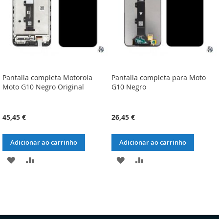
Pantalla completa Motorola
Pantalla completa para Moto
Moto G10 Negro Original
G10 Negro
45,45 €
26,45 €
Adicionar ao carrinho
Adicionar ao carrinho
ADICIONAR
ADICIONAR
ADICIONAR
ADICIONAR
À
À
À
À
LISTA
COMPARAÇÃO
LISTA
COMPARAÇÃO
DE
DE