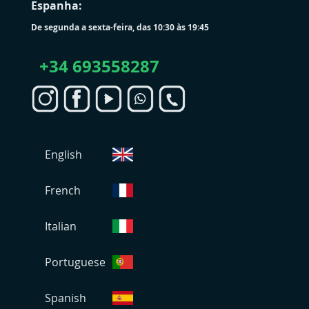
Espanha:
De segunda a sexta-feira, das 10:30 às 19:45
+
34 693558287
S
English
e
l
e
French
c
i
Italian
o
n
Portuguese
a
r
L
Spanish