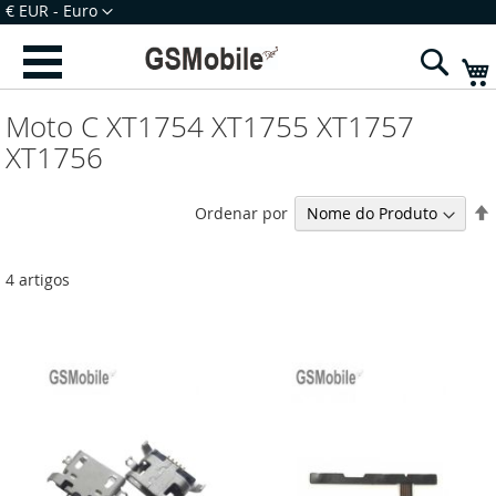
Ir
Moeda
€ EUR - Euro
para
Iniciar Sessão
Criar uma Conta
o
Sear
Conteúdo
Moto C XT1754 XT1755 XT1757
XT1756
Ordenar por
4
artigos