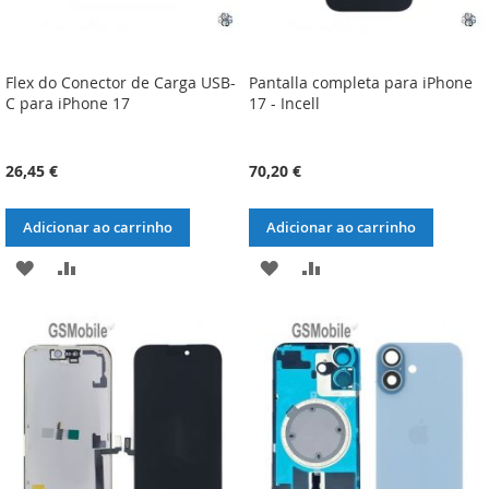
Flex do Conector de Carga USB-
Pantalla completa para iPhone
C para iPhone 17
17 - Incell
26,45 €
70,20 €
Adicionar ao carrinho
Adicionar ao carrinho
ADICIONAR
ADICIONAR
ADICIONAR
ADICIONAR
À
À
À
À
LISTA
COMPARAÇÃO
LISTA
COMPARAÇÃO
DE
DE
DESEJOS
DESEJOS