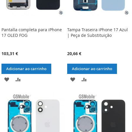
Pantalla completa para iPhone
Tampa Traseira iPhone 17 Azul
17 OLED FOG
| Peça de Substituição
103,31 €
20,66 €
Adicionar ao carrinho
Adicionar ao carrinho
ADICIONAR
ADICIONAR
ADICIONAR
ADICIONAR
À
À
À
À
LISTA
COMPARAÇÃO
LISTA
COMPARAÇÃO
DE
DE
DESEJOS
DESEJOS