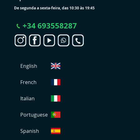
De segunda a sexta-feira, das 10:30 às 19:45
+
34 693558287
S
English
e
l
e
French
c
i
Italian
o
n
Portuguese
a
r
L
Spanish
o