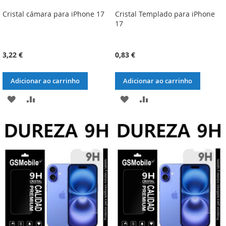
Cristal cámara para iPhone 17
Cristal Templado para iPhone
17
3,22 €
0,83 €
Adicionar ao carrinho
Adicionar ao carrinho
ADICIONAR
ADICIONAR
ADICIONAR
ADICIONAR
À
À
À
À
LISTA
COMPARAÇÃO
LISTA
COMPARAÇÃO
DE
DE
DESEJOS
DESEJOS