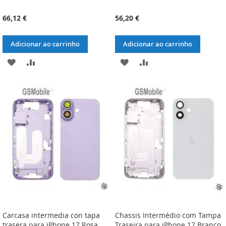
66,12 €
56,20 €
Adicionar ao carrinho
Adicionar ao carrinho
ADICIONAR
ADICIONAR
ADICIONAR
ADICIONAR
À
À
À
À
LISTA
COMPARAÇÃO
LISTA
COMPARAÇÃO
DE
DE
DESEJOS
DESEJOS
Carcasa intermedia con tapa
Chassis Intermédio com Tampa
trasera para iPhone 17 Rosa
Traseira para iPhone 17 Branco