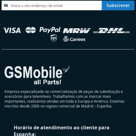
DESEJOS
DESEJOS
Subscreva
Subscrever
a
nossa
Newsletter:
elecionar
oja
Empresa especializada na comercialização de peças de substituição e
acessórios para telemóveis. Trabalhamos com as marcas mais
importantes, realizamos vendas em toda a Europa e América. Estamos
inscritos desde 2006 no registo comercial de Madrid – Espanha.
Horário de atendimento ao cliente para
Espanha: