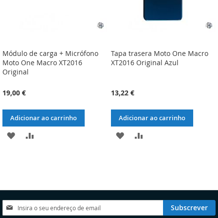
Módulo de carga + Micrófono
Tapa trasera Moto One Macro
Moto One Macro XT2016
XT2016 Original Azul
Original
19,00 €
13,22 €
Adicionar ao carrinho
Adicionar ao carrinho
ADICIONAR
ADICIONAR
ADICIONAR
ADICIONAR
À
À
À
À
LISTA
COMPARAÇÃO
LISTA
COMPARAÇÃO
DE
DE
DESEJOS
DESEJOS
Subscreva
Subscrever
a