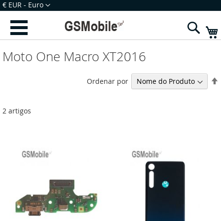
Ir
Moeda
€ EUR - Euro
para
Iniciar Sessão
Criar uma Conta
o
Sear
Conteúdo
Moto One Macro XT2016
Ordenar por
2
artigos