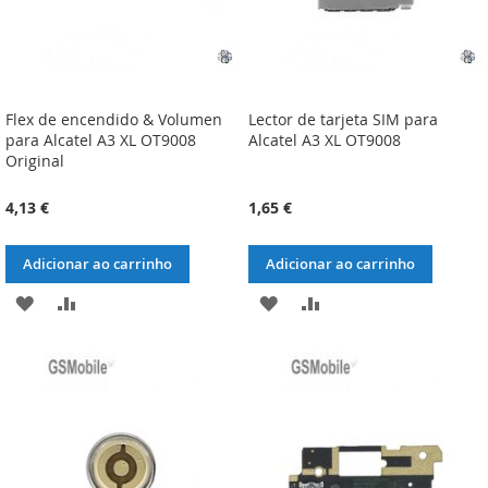
Flex de encendido & Volumen
Lector de tarjeta SIM para
para Alcatel A3 XL OT9008
Alcatel A3 XL OT9008
Original
4,13 €
1,65 €
Adicionar ao carrinho
Adicionar ao carrinho
ADICIONAR
ADICIONAR
ADICIONAR
ADICIONAR
À
À
À
À
LISTA
COMPARAÇÃO
LISTA
COMPARAÇÃO
DE
DE
DESEJOS
DESEJOS