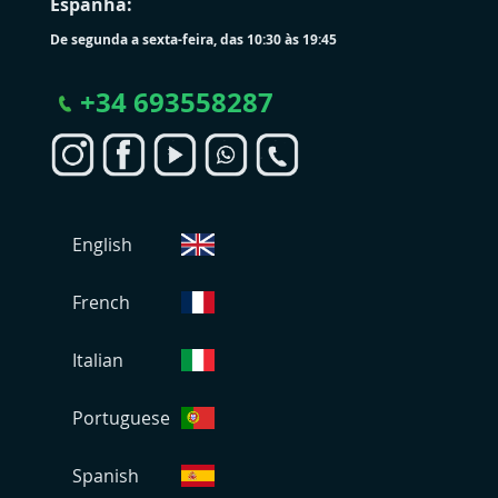
Espanha:
De segunda a sexta-feira, das 10:30 às 19:45
+
34 693558287
S
English
e
l
e
French
c
i
Italian
o
n
Portuguese
a
r
L
Spanish
o