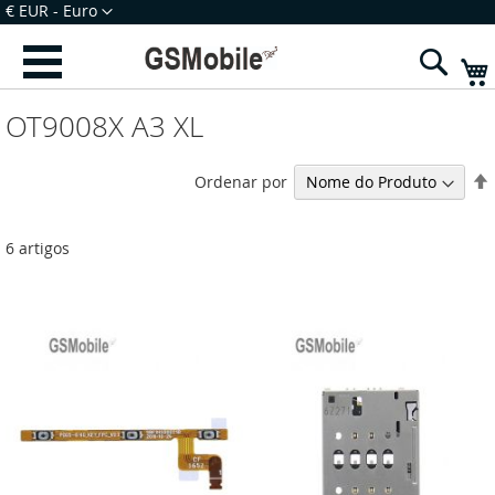
Ir
Moeda
€ EUR - Euro
para
Iniciar Sessão
Criar uma Conta
o
Sear
Conteúdo
OT9008X A3 XL
Ordenar por
6
artigos