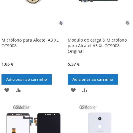
Micrófono para Alcatel A3 XL
Modulo de carga & Micrófono
OT9008
para Alcatel A3 XL OT9008
Original
1,65 €
5,37 €
Adicionar ao carrinho
Adicionar ao carrinho
ADICIONAR
ADICIONAR
ADICIONAR
ADICIONAR
À
À
À
À
LISTA
COMPARAÇÃO
LISTA
COMPARAÇÃO
DE
DE
DESEJOS
DESEJOS