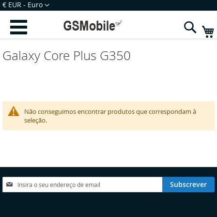
Ir
Moeda
€ EUR - Euro
para
Iniciar Sessão
Criar uma Conta
o
Sear
Conteúdo
Galaxy Core Plus G350
Não conseguimos encontrar produtos que correspondam à
seleção.
Subscreva
Subscrever
a
nossa
Newsletter:
elecionar