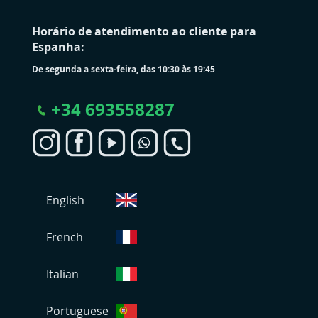
Horário de atendimento ao cliente para
Espanha:
De segunda a sexta-feira, das 10:30 às 19:45
+
34 693558287
S
English
e
l
e
French
c
i
Italian
o
n
Portuguese
a