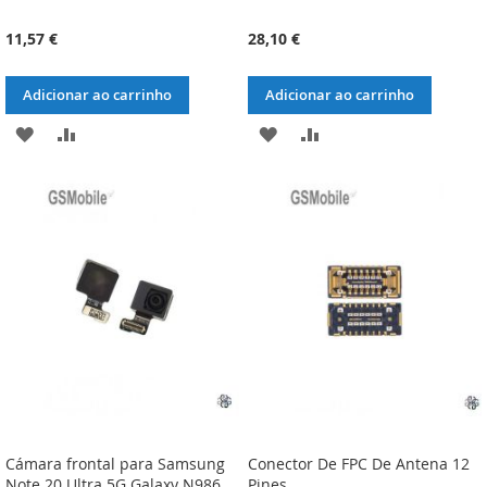
11,57 €
28,10 €
Adicionar ao carrinho
Adicionar ao carrinho
ADICIONAR
ADICIONAR
ADICIONAR
ADICIONAR
À
À
À
À
LISTA
COMPARAÇÃO
LISTA
COMPARAÇÃO
DE
DE
DESEJOS
DESEJOS
Cámara frontal para Samsung
Conector De FPC De Antena 12
Note 20 Ultra 5G Galaxy N986
Pines