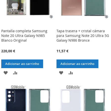
Pantalla completa Samsung
Tapa trasera + cristal cámara
Note 20 Ultra Galaxy N985
para Samsung Note 20 Ultra 5G
Blanco Original
Galaxy N986 Bronce
220,00 €
11,57 €
Adicionar ao carrinho
Adicionar ao carrinho
ADICIONAR
ADICIONAR
ADICIONAR
ADICIONAR
À
À
À
À
LISTA
COMPARAÇÃO
LISTA
COMPARAÇÃO
DE
DE
DESEJOS
DESEJOS