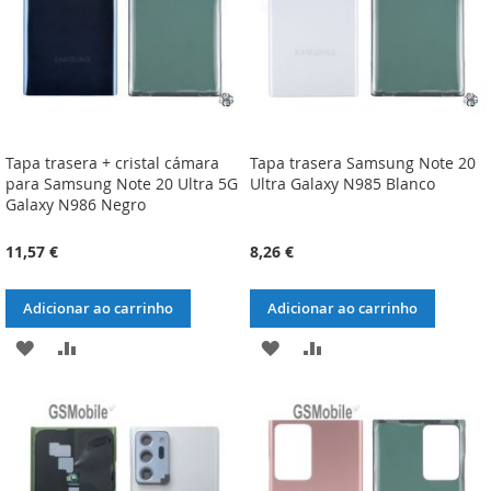
Tapa trasera + cristal cámara
Tapa trasera Samsung Note 20
para Samsung Note 20 Ultra 5G
Ultra Galaxy N985 Blanco
Galaxy N986 Negro
11,57 €
8,26 €
Adicionar ao carrinho
Adicionar ao carrinho
ADICIONAR
ADICIONAR
ADICIONAR
ADICIONAR
À
À
À
À
LISTA
COMPARAÇÃO
LISTA
COMPARAÇÃO
DE
DE