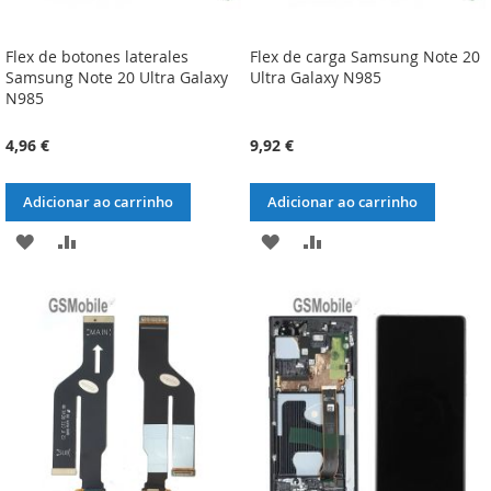
Flex de botones laterales
Flex de carga Samsung Note 20
Samsung Note 20 Ultra Galaxy
Ultra Galaxy N985
N985
4,96 €
9,92 €
Adicionar ao carrinho
Adicionar ao carrinho
ADICIONAR
ADICIONAR
ADICIONAR
ADICIONAR
À
À
À
À
LISTA
COMPARAÇÃO
LISTA
COMPARAÇÃO
DE
DE
DESEJOS
DESEJOS