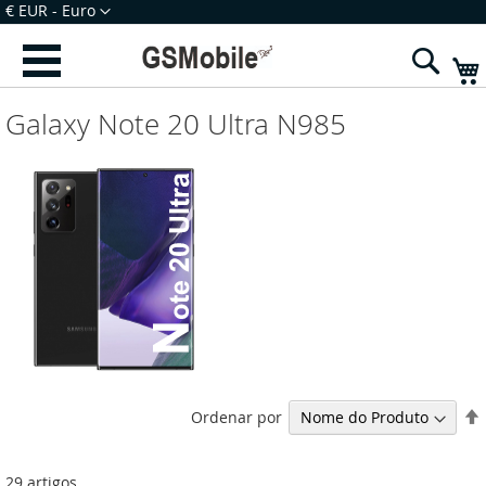
Ir
Moeda
€ EUR - Euro
para
Iniciar Sessão
Criar uma Conta
o
Sear
Conteúdo
Galaxy Note 20 Ultra N985
Ordenar por
29
artigos