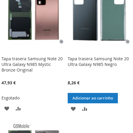
DESEJOS
DESEJOS
Tapa trasera Samsung Note 20
Tapa trasera Samsung Note 20
Ultra Galaxy N985 Mystic
Ultra Galaxy N985 Negro
Bronze Original
47,93 €
8,26 €
Esgotado
Adicionar ao carrinho
ADICIONAR
ADICIONAR
ADICIONAR
ADICIONAR
À
À
À
À
LISTA
COMPARAÇÃO
LISTA
COMPARAÇÃO