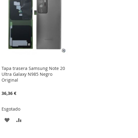
DE
DE
DESEJOS
DESEJOS
Tapa trasera Samsung Note 20
Ultra Galaxy N985 Negro
Original
36,36 €
Esgotado
ADICIONAR
ADICIONAR
À
À