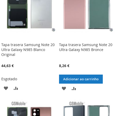
DESEJOS
DESEJOS
Tapa trasera Samsung Note 20
Tapa trasera Samsung Note 20
Ultra Galaxy N985 Blanco
Ultra Galaxy N985 Bronce
Original
44,63 €
8,26 €
Esgotado
Adicionar ao carrinho
ADICIONAR
ADICIONAR
ADICIONAR
ADICIONAR
À
À
À
À
LISTA
COMPARAÇÃO
LISTA
COMPARAÇÃO
DE
DE