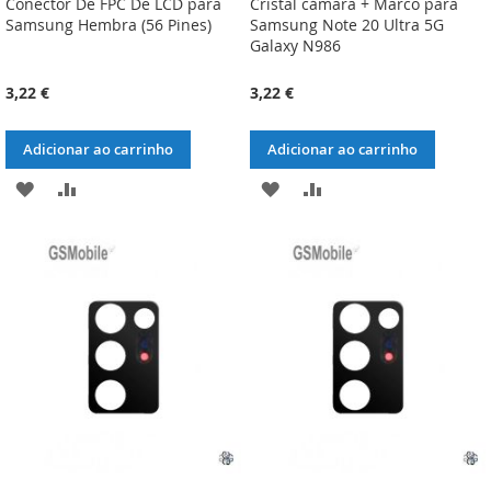
Conector De FPC De LCD para
Cristal cámara + Marco para
Samsung Hembra (56 Pines)
Samsung Note 20 Ultra 5G
Galaxy N986
3,22 €
3,22 €
Adicionar ao carrinho
Adicionar ao carrinho
ADICIONAR
ADICIONAR
ADICIONAR
ADICIONAR
À
À
À
À
LISTA
COMPARAÇÃO
LISTA
COMPARAÇÃO
DE
DE
DESEJOS
DESEJOS