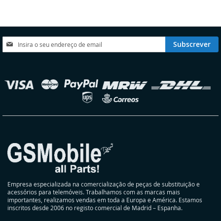
LISTA
COMPARAÇÃO
DE
DESEJOS
Subscreva
Subscrever
a
nossa
Newsletter:
elecionar
oja
Empresa especializada na comercialização de peças de substituição e
acessórios para telemóveis. Trabalhamos com as marcas mais
importantes, realizamos vendas em toda a Europa e América. Estamos
inscritos desde 2006 no registo comercial de Madrid – Espanha.