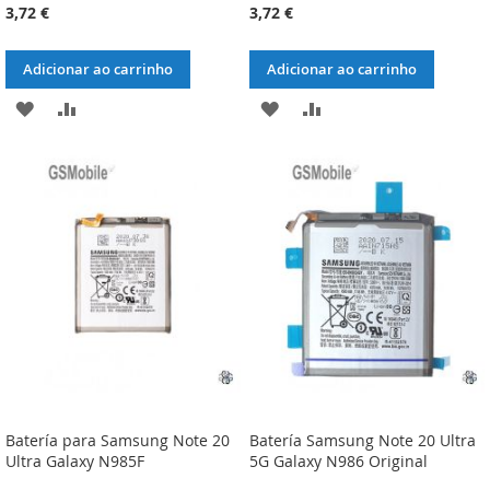
3,72 €
3,72 €
Adicionar ao carrinho
Adicionar ao carrinho
ADICIONAR
ADICIONAR
ADICIONAR
ADICIONAR
À
À
À
À
LISTA
COMPARAÇÃO
LISTA
COMPARAÇÃO
DE
DE
DESEJOS
DESEJOS
Batería para Samsung Note 20
Batería Samsung Note 20 Ultra
Ultra Galaxy N985F
5G Galaxy N986 Original