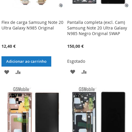
Flex de carga Samsung Note 20
Pantalla completa (excl. Cam)
Ultra Galaxy N985 Original
Samsung Note 20 Ultra Galaxy
N985 Negro Original SWAP
12,40 €
150,00 €
Esgotado
Adicionar ao carrinho
ADICIONAR
ADICIONAR
ADICIONAR
ADICIONAR
À
À
À
À
LISTA
COMPARAÇÃO
LISTA
COMPARAÇÃO
DE
DE
DESEJOS
DESEJOS