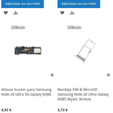
Adicionar ao carrinho
Adicionar ao carrinho
ADICIONAR
ADICIONAR
ADICIONAR
ADICIONAR
À
À
À
À
LISTA
COMPARAÇÃO
LISTA
COMPARAÇÃO
DE
DE
DESEJOS
DESEJOS
Altavoz buzzer para Samsung
Bandeja SIM & MicroSD
Note 20 Ultra 5G Galaxy N986
Samsung Note 20 Ultra Galaxy
N985 Mystic Bronze
9,92 €
3,72 €