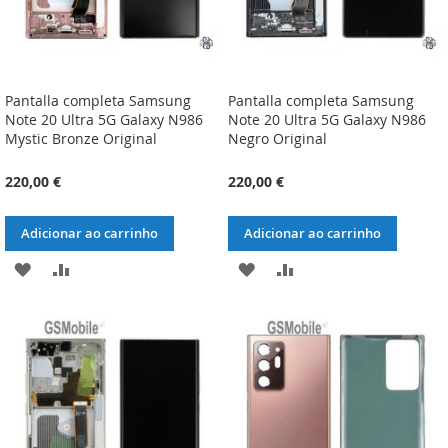
Pantalla completa Samsung
Pantalla completa Samsung
Note 20 Ultra 5G Galaxy N986
Note 20 Ultra 5G Galaxy N986
Mystic Bronze Original
Negro Original
220,00 €
220,00 €
Adicionar ao carrinho
Adicionar ao carrinho
ADICIONAR
ADICIONAR
ADICIONAR
ADICIONAR
À
À
À
À
LISTA
COMPARAÇÃO
LISTA
COMPARAÇÃO
DE
DE
DESEJOS
DESEJOS