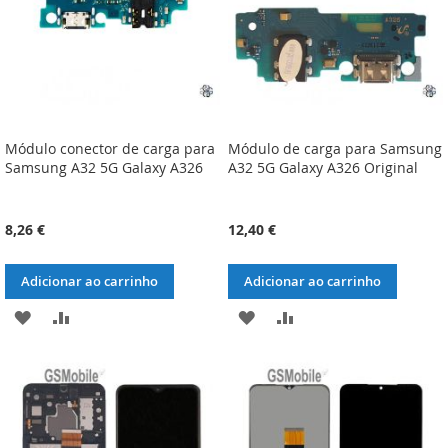
Módulo conector de carga para
Módulo de carga para Samsung
Samsung A32 5G Galaxy A326
A32 5G Galaxy A326 Original
8,26 €
12,40 €
Adicionar ao carrinho
Adicionar ao carrinho
ADICIONAR
ADICIONAR
ADICIONAR
ADICIONAR
À
À
À
À
LISTA
COMPARAÇÃO
LISTA
COMPARAÇÃO
DE
DE