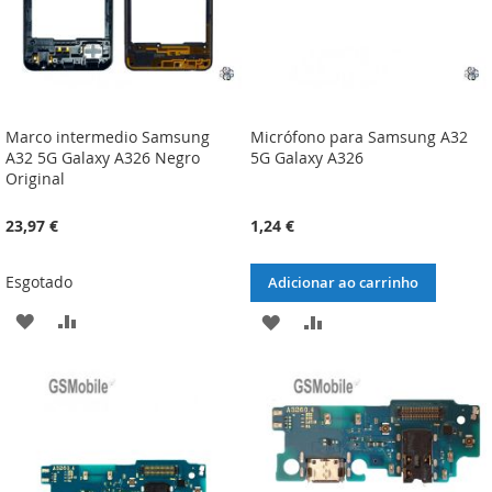
Marco intermedio Samsung
Micrófono para Samsung A32
A32 5G Galaxy A326 Negro
5G Galaxy A326
Original
23,97 €
1,24 €
Esgotado
Adicionar ao carrinho
ADICIONAR
ADICIONAR
ADICIONAR
ADICIONAR
À
À
À
À
LISTA
COMPARAÇÃO
LISTA
COMPARAÇÃO
DE
DE
DESEJOS
DESEJOS