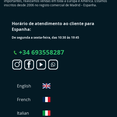
importantes, realizamos vendas em toda a Europa e América. Estamos
inscritos desde 2006 no registo comercial de Madrid – Espanha.
Horário de atendimento ao cliente para
Espanha:
De segunda a sexta-feira, das 10:30 às 19:45
+
34 693558287
S
English
e
l
e
French
c
i
Italian
o