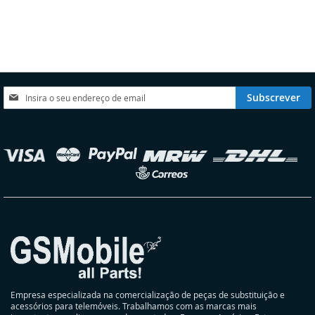
À
À
À
À
LISTA
COMPARAÇÃO
LISTA
COMPARAÇÃO
DE
DE
DESEJOS
DESEJOS
Subscreva
Subscrever
a
nossa
Newsletter:
elecionar
oja
Empresa especializada na comercialização de peças de substituição e
acessórios para telemóveis. Trabalhamos com as marcas mais