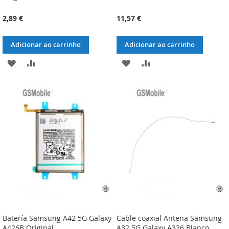
2,89 €
11,57 €
Adicionar ao carrinho
Adicionar ao carrinho
ADICIONAR
ADICIONAR
ADICIONAR
ADICIONAR
À
À
À
À
LISTA
COMPARAÇÃO
LISTA
COMPARAÇÃO
DE
DE
DESEJOS
DESEJOS
Batería Samsung A42 5G Galaxy
Cable coaxial Antena Samsung
A426B Original
A32 5G Galaxy A326 Blanco