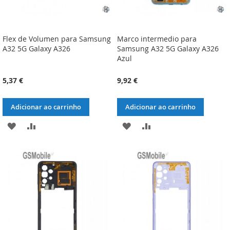
Flex de Volumen para Samsung
Marco intermedio para
A32 5G Galaxy A326
Samsung A32 5G Galaxy A326
Azul
5,37 €
9,92 €
Adicionar ao carrinho
Adicionar ao carrinho
ADICIONAR
ADICIONAR
ADICIONAR
ADICIONAR
À
À
À
À
LISTA
COMPARAÇÃO
LISTA
COMPARAÇÃO
DE
DE
DESEJOS
DESEJOS