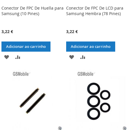
Conector De FPC De Huella para
Conector De FPC De LCD para
Samsung (10 Pines)
Samsung Hembra (78 Pines)
3,22 €
3,22 €
Adicionar ao carrinho
Adicionar ao carrinho
ADICIONAR
ADICIONAR
ADICIONAR
ADICIONAR
À
À
À
À
LISTA
COMPARAÇÃO
LISTA
COMPARAÇÃO
DE
DE
DESEJOS
DESEJOS