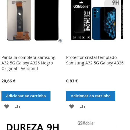
DESEJOS
DESEJOS
Pantalla completa Samsung
Protector cristal templado
A32 5G Galaxy A326 Negro
Samsung A32 5G Galaxy A326
Original - Version T
20,66 €
0,83 €
Adicionar ao carrinho
Adicionar ao carrinho
ADICIONAR
ADICIONAR
ADICIONAR
ADICIONAR
À
À
À
À
LISTA
COMPARAÇÃO
LISTA
COMPARAÇÃO