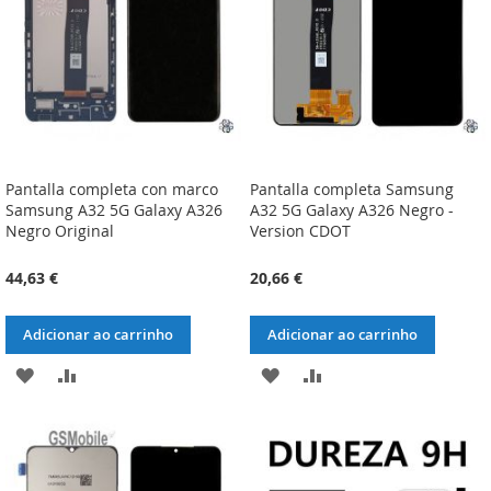
DESEJOS
DESEJOS
Pantalla completa con marco
Pantalla completa Samsung
Samsung A32 5G Galaxy A326
A32 5G Galaxy A326 Negro -
Negro Original
Version CDOT
44,63 €
20,66 €
Adicionar ao carrinho
Adicionar ao carrinho
ADICIONAR
ADICIONAR
ADICIONAR
ADICIONAR
À
À
À
À
LISTA
COMPARAÇÃO
LISTA
COMPARAÇÃO
DE
DE