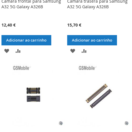
Cámara frontal para Samsung
Cámara trasera para Samsung
A32 5G Galaxy A326B
A32 5G Galaxy A326B
12,40 €
15,70 €
Adicionar ao carrinho
Adicionar ao carrinho
ADICIONAR
ADICIONAR
ADICIONAR
ADICIONAR
À
À
À
À
LISTA
COMPARAÇÃO
LISTA
COMPARAÇÃO
DE
DE
DESEJOS
DESEJOS