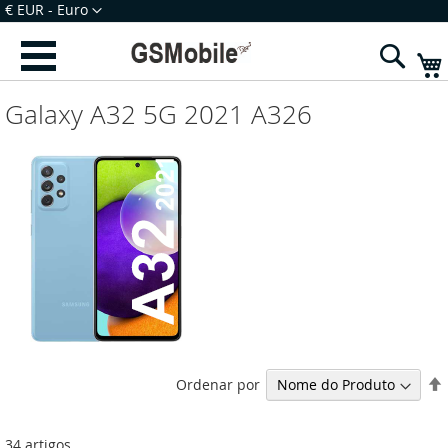
Ir
Moeda
€ EUR - Euro
para
Iniciar Sessão
Criar uma Conta
o
Sear
Conteúdo
Galaxy A32 5G 2021 A326
Ordenar por
34
artigos