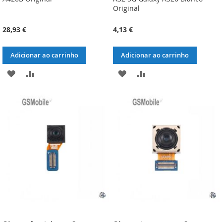
Original
28,93 €
4,13 €
Adicionar ao carrinho
Adicionar ao carrinho
ADICIONAR
ADICIONAR
ADICIONAR
ADICIONAR
À
À
À
À
LISTA
COMPARAÇÃO
LISTA
COMPARAÇÃO
DE
DE
DESEJOS
DESEJOS