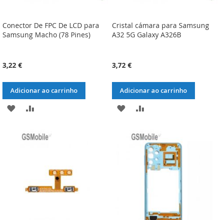
Conector De FPC De LCD para
Cristal cámara para Samsung
Samsung Macho (78 Pines)
A32 5G Galaxy A326B
3,22 €
3,72 €
Adicionar ao carrinho
Adicionar ao carrinho
ADICIONAR
ADICIONAR
ADICIONAR
ADICIONAR
À
À
À
À
LISTA
COMPARAÇÃO
LISTA
COMPARAÇÃO
DE
DE
DESEJOS
DESEJOS