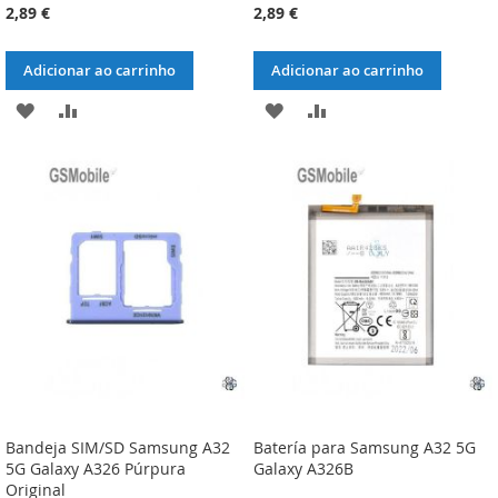
2,89 €
2,89 €
Adicionar ao carrinho
Adicionar ao carrinho
ADICIONAR
ADICIONAR
ADICIONAR
ADICIONAR
À
À
À
À
LISTA
COMPARAÇÃO
LISTA
COMPARAÇÃO
DE
DE
DESEJOS
DESEJOS
Bandeja SIM/SD Samsung A32
Batería para Samsung A32 5G
5G Galaxy A326 Púrpura
Galaxy A326B
Original