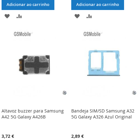
Adicionar ao carrinho
Adicionar ao carrinho
ADICIONAR
ADICIONAR
ADICIONAR
ADICIONAR
À
À
À
À
LISTA
COMPARAÇÃO
LISTA
COMPARAÇÃO
DE
DE
DESEJOS
DESEJOS
Altavoz buzzer para Samsung
Bandeja SIM/SD Samsung A32
A42 5G Galaxy A426B
5G Galaxy A326 Azul Original
3,72 €
2,89 €