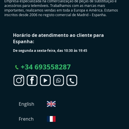
Empresa especializada na comercialização de peças de substituição e
acessórios para telemóveis. Trabalhamos com as marcas mais
importantes, realizamos vendas em toda a Europa e América. Estamos
inscritos desde 2006 no registo comercial de Madrid – Espanha.
Horário de atendimento ao cliente para
Espanha:
De segunda a sexta-feira, das 10:30 às 19:45
+
34 693558287
S
English
e
l
e
French
c