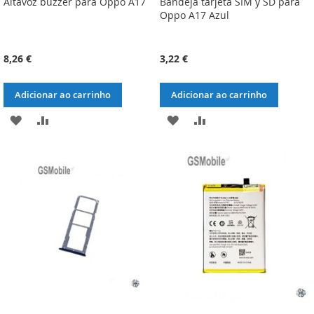
Altavoz buzzer para Oppo A17
Bandeja tarjeta SIM y SD para
Oppo A17 Azul
8,26 €
3,22 €
Adicionar ao carrinho
Adicionar ao carrinho
ADICIONAR
ADICIONAR
ADICIONAR
ADICIONAR
À
À
À
À
LISTA
COMPARAÇÃO
LISTA
COMPARAÇÃO
DE
DE
DESEJOS
DESEJOS