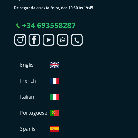
De segunda a sexta-feira, das 10:30 às 19:45
+
34 693558287
S
English
e
l
e
French
c
i
Italian
o
n
Portuguese
a
r
L
Spanish
o