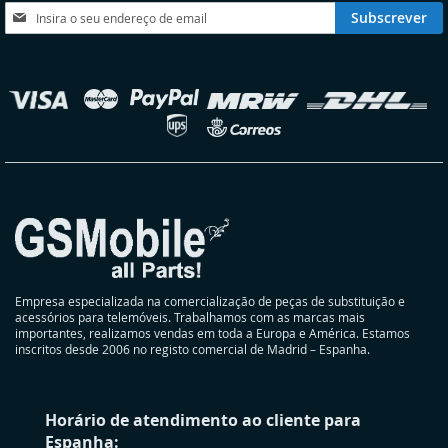
DESEJOS
DESEJOS
Subscreva
Subscrever
a
nossa
Newsletter:
elecionar
oja
Empresa especializada na comercialização de peças de substituição e
acessórios para telemóveis. Trabalhamos com as marcas mais
importantes, realizamos vendas em toda a Europa e América. Estamos
inscritos desde 2006 no registo comercial de Madrid – Espanha.
Horário de atendimento ao cliente para
Espanha: