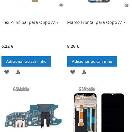
Flex Principal para Oppo A17
Marco Frontal para Oppo A17
6,22 €
8,26 €
Adicionar ao carrinho
Adicionar ao carrinho
ADICIONAR
ADICIONAR
ADICIONAR
ADICIONAR
À
À
À
À
LISTA
COMPARAÇÃO
LISTA
COMPARAÇÃO
DE
DE
DESEJOS
DESEJOS