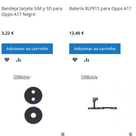
Bandeja tarjeta SIM y SD para
Batería BLP915 para Oppo A17
Oppo A17 Negro
3,22 €
12,40 €
Adicionar ao carrinho
Adicionar ao carrinho
ADICIONAR
ADICIONAR
ADICIONAR
ADICIONAR
À
À
À
À
LISTA
COMPARAÇÃO
LISTA
COMPARAÇÃO
DE
DE
DESEJOS
DESEJOS