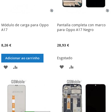
Módulo de carga para Oppo
Pantalla completa con marco
A17
para Oppo A17 Negro
8,26 €
28,93 €
Esgotado
Adicionar ao carrinho
ADICIONAR
ADICIONAR
ADICIONAR
ADICIONAR
À
À
À
À
LISTA
COMPARAÇÃO
LISTA
COMPARAÇÃO
DE
DE
DESEJOS
DESEJOS