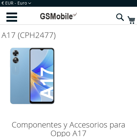
Ir
Moeda
€ EUR - Euro
para
Iniciar Sessão
Criar uma Conta
o
Sear
Conteúdo
A17 (CPH2477)
Componentes y Accesorios para
Oppo A17