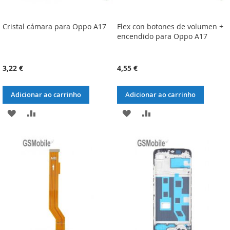
Cristal cámara para Oppo A17
Flex con botones de volumen +
encendido para Oppo A17
3,22 €
4,55 €
Adicionar ao carrinho
Adicionar ao carrinho
ADICIONAR
ADICIONAR
ADICIONAR
ADICIONAR
À
À
À
À
LISTA
COMPARAÇÃO
LISTA
COMPARAÇÃO
DE
DE
DESEJOS
DESEJOS