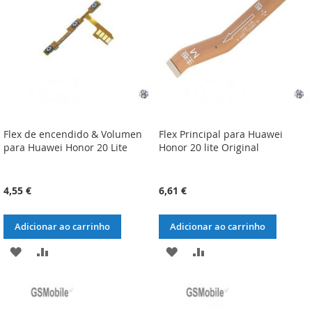
DESEJOS
DESEJOS
Flex de encendido & Volumen
Flex Principal para Huawei
para Huawei Honor 20 Lite
Honor 20 lite Original
4,55 €
6,61 €
Adicionar ao carrinho
Adicionar ao carrinho
ADICIONAR
ADICIONAR
ADICIONAR
ADICIONAR
À
À
À
À
LISTA
COMPARAÇÃO
LISTA
COMPARAÇÃO