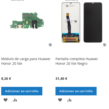
LISTA
COMPARAÇÃO
LISTA
COMPARAÇÃO
DE
DE
DESEJOS
DESEJOS
Módulo de carga para Huawei
Pantalla completa Huawei
Honor 20 lite
Honor 20 lite Negro
8,26 €
31,40 €
Adicionar ao carrinho
Adicionar ao carrinho
ADICIONAR
ADICIONAR
ADICIONAR
ADICIONAR
À
À
À
À