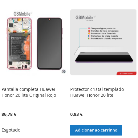
À
À
À
À
LISTA
COMPARAÇÃO
LISTA
COMPARAÇÃO
DE
DE
DESEJOS
DESEJOS
Pantalla completa Huawei
Protector cristal templado
Honor 20 lite Original Rojo
Huawei Honor 20 lite
86,78 €
0,83 €
Esgotado
Adicionar ao carrinho