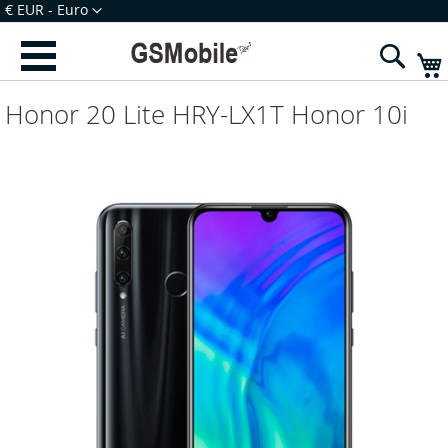
Ir
Moeda
€ EUR - Euro
para
Iniciar Sessão
Criar uma Conta
o
Sear
Conteúdo
Honor 20 Lite HRY-LX1T Honor 10i