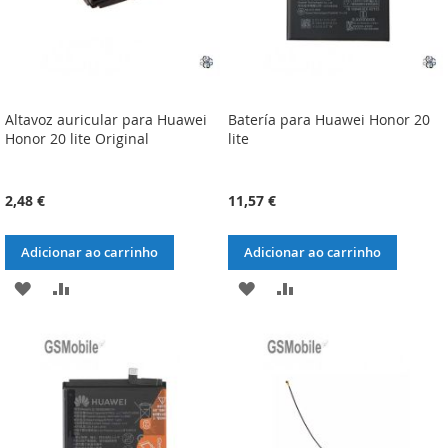
Altavoz auricular para Huawei
Batería para Huawei Honor 20
Honor 20 lite Original
lite
2,48 €
11,57 €
Adicionar ao carrinho
Adicionar ao carrinho
ADICIONAR
ADICIONAR
ADICIONAR
ADICIONAR
À
À
À
À
LISTA
COMPARAÇÃO
LISTA
COMPARAÇÃO
DE
DE
DESEJOS
DESEJOS