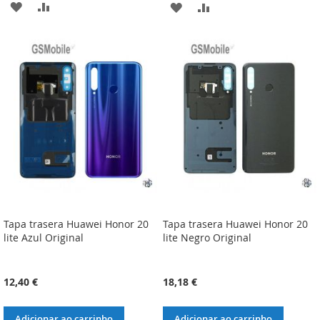
ADICIONAR
ADICIONAR
ADICIONAR
ADICIONAR
À
À
À
À
LISTA
COMPARAÇÃO
LISTA
COMPARAÇÃO
DE
DE
DESEJOS
DESEJOS
Tapa trasera Huawei Honor 20
Tapa trasera Huawei Honor 20
lite Azul Original
lite Negro Original
12,40 €
18,18 €
Adicionar ao carrinho
Adicionar ao carrinho