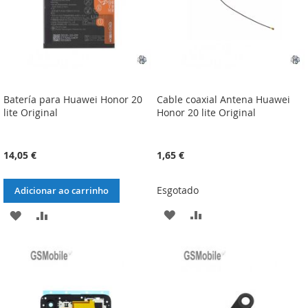
Batería para Huawei Honor 20
Cable coaxial Antena Huawei
lite Original
Honor 20 lite Original
14,05 €
1,65 €
Esgotado
Adicionar ao carrinho
ADICIONAR
ADICIONAR
ADICIONAR
ADICIONAR
À
À
À
À
LISTA
COMPARAÇÃO
LISTA
COMPARAÇÃO
DE
DE