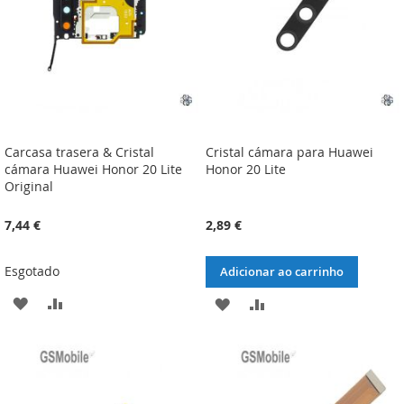
DESEJOS
DESEJOS
Carcasa trasera & Cristal
Cristal cámara para Huawei
cámara Huawei Honor 20 Lite
Honor 20 Lite
Original
7,44 €
2,89 €
Esgotado
Adicionar ao carrinho
ADICIONAR
ADICIONAR
ADICIONAR
ADICIONAR
À
À
À
À
LISTA
COMPARAÇÃO
LISTA
COMPARAÇÃO
DE
DE