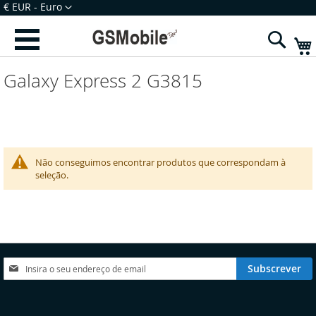
Ir
Moeda
€ EUR - Euro
para
Iniciar Sessão
Criar uma Conta
o
Sear
Conteúdo
Galaxy Express 2 G3815
Não conseguimos encontrar produtos que correspondam à
seleção.
Subscreva
Subscrever
a
nossa
Newsletter:
elecionar