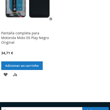
Pantalla completa para
Motorola Moto E6 Play Negro
Original
34,71 €
Adicionar ao carrinho
ADICIONAR
ADICIONAR
À
À
LISTA
COMPARAÇÃO
DE
DESEJOS
Subscreva