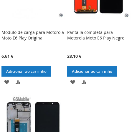
Modulo de carga para Motorola
Pantalla completa para
Moto E6 Play Original
Motorola Moto E6 Play Negro
6,61 €
28,10 €
Adicionar ao carrinho
Adicionar ao carrinho
ADICIONAR
ADICIONAR
ADICIONAR
ADICIONAR
À
À
À
À
LISTA
COMPARAÇÃO
LISTA
COMPARAÇÃO
DE
DE
DESEJOS
DESEJOS