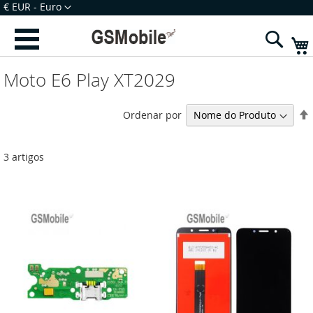
Ir
Moeda
€ EUR - Euro
para
Iniciar Sessão
Criar uma Conta
o
Sear
Conteúdo
Moto E6 Play XT2029
Ordenar por
3
artigos