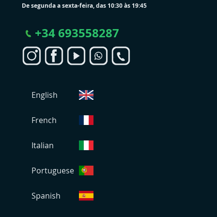
De segunda a sexta-feira, das 10:30 às 19:45
+
34 693558287
S
English
e
l
e
French
c
i
Italian
o
n
Portuguese
a
r
L
Spanish
o
j