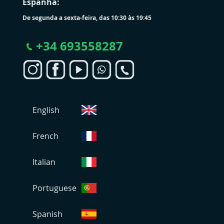
Espanha:
De segunda a sexta-feira, das 10:30 às 19:45
+
34 693558287
S
English
e
l
e
French
c
i
Italian
o
n
Portuguese
a
r
L
Spanish
o