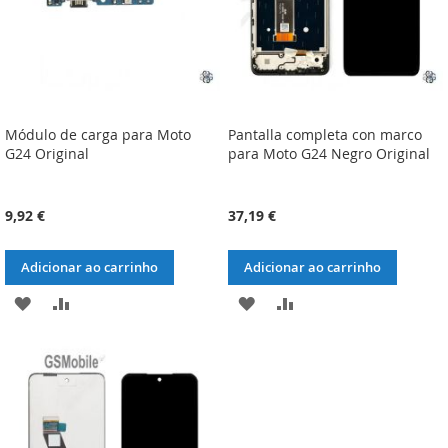
Módulo de carga para Moto
Pantalla completa con marco
G24 Original
para Moto G24 Negro Original
9,92 €
37,19 €
Adicionar ao carrinho
Adicionar ao carrinho
ADICIONAR
ADICIONAR
ADICIONAR
ADICIONAR
À
À
À
À
LISTA
COMPARAÇÃO
LISTA
COMPARAÇÃO
DE
DE
DESEJOS
DESEJOS