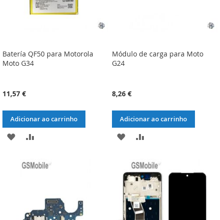
Batería QF50 para Motorola
Módulo de carga para Moto
Moto G34
G24
11,57 €
8,26 €
Adicionar ao carrinho
Adicionar ao carrinho
ADICIONAR
ADICIONAR
ADICIONAR
ADICIONAR
À
À
À
À
LISTA
COMPARAÇÃO
LISTA
COMPARAÇÃO
DE
DE
DESEJOS
DESEJOS