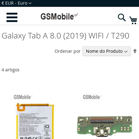
Ir
Moeda
€ EUR - Euro
para
Iniciar Sessão
Criar uma Conta
o
Sear
Conteúdo
Galaxy Tab A 8.0 (2019) WIFI / T290
Ordenar por
4
artigos