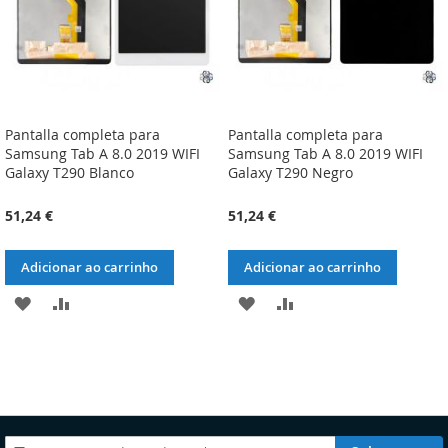
Pantalla completa para
Pantalla completa para
Samsung Tab A 8.0 2019 WIFI
Samsung Tab A 8.0 2019 WIFI
Galaxy T290 Blanco
Galaxy T290 Negro
51,24 €
51,24 €
Adicionar ao carrinho
Adicionar ao carrinho
ADICIONAR
ADICIONAR
ADICIONAR
ADICIONAR
À
À
À
À
LISTA
COMPARAÇÃO
LISTA
COMPARAÇÃO
DE
DE
DESEJOS
DESEJOS
Subscreva