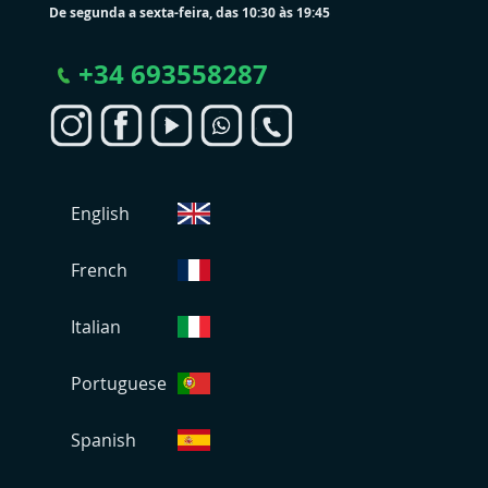
De segunda a sexta-feira, das 10:30 às 19:45
+
34 693558287
S
English
e
l
e
French
c
i
Italian
o
n
Portuguese
a
r
L
Spanish
o
j