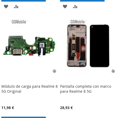
ADICIONAR
ADICIONAR
ADICIONAR
ADICIONAR
À
À
À
À
LISTA
COMPARAÇÃO
LISTA
COMPARAÇÃO
DE
DE
DESEJOS
DESEJOS
Módulo de carga para Realme 8
Pantalla completa con marco
5G Original
para Realme 8 5G
11,98 €
28,93 €