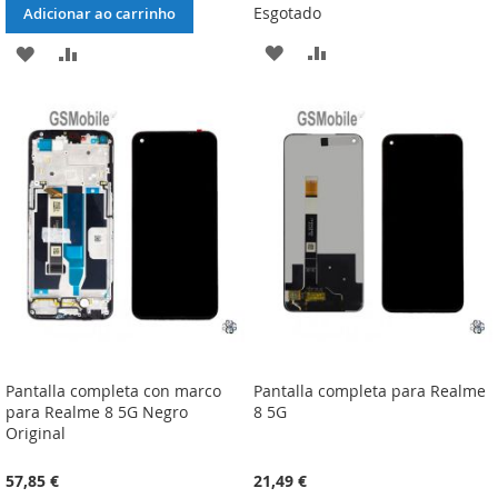
Esgotado
Adicionar ao carrinho
ADICIONAR
ADICIONAR
ADICIONAR
ADICIONAR
À
À
À
À
LISTA
COMPARAÇÃO
LISTA
COMPARAÇÃO
DE
DE
DESEJOS
DESEJOS
Pantalla completa con marco
Pantalla completa para Realme
para Realme 8 5G Negro
8 5G
Original
57,85 €
21,49 €