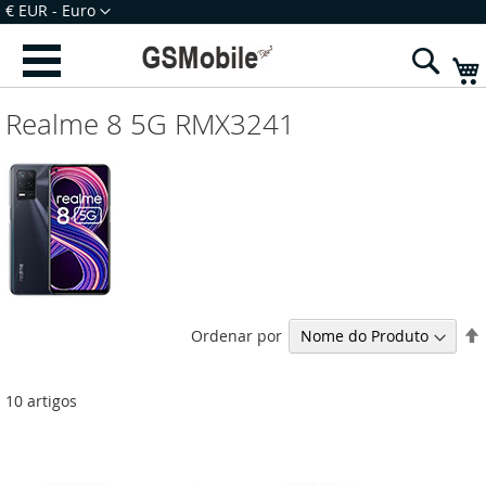
Ir
Moeda
€ EUR - Euro
para
Iniciar Sessão
Criar uma Conta
o
Sear
Conteúdo
Realme 8 5G RMX3241
Ordenar por
10
artigos