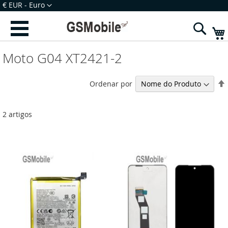
Ir
Moeda
€ EUR - Euro
para
Iniciar Sessão
Criar uma Conta
o
Sear
Conteúdo
Moto G04 XT2421-2
Ordenar por
2
artigos