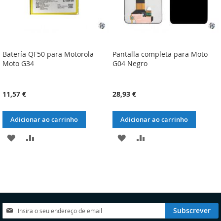
Batería QF50 para Motorola
Pantalla completa para Moto
Moto G34
G04 Negro
11,57 €
28,93 €
Adicionar ao carrinho
Adicionar ao carrinho
ADICIONAR
ADICIONAR
ADICIONAR
ADICIONAR
À
À
À
À
LISTA
COMPARAÇÃO
LISTA
COMPARAÇÃO
DE
DE
DESEJOS
DESEJOS
Subscreva
Subscrever
a