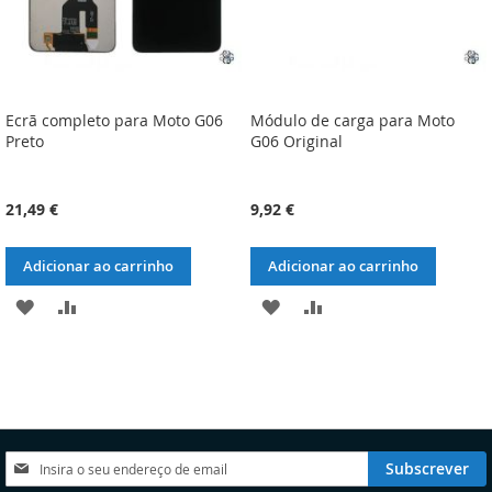
Ecrã completo para Moto G06
Módulo de carga para Moto
Preto
G06 Original
21,49 €
9,92 €
Adicionar ao carrinho
Adicionar ao carrinho
ADICIONAR
ADICIONAR
ADICIONAR
ADICIONAR
À
À
À
À
LISTA
COMPARAÇÃO
LISTA
COMPARAÇÃO
DE
DE
DESEJOS
DESEJOS
Subscreva
Subscrever
a