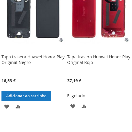
DESEJOS
DESEJOS
Tapa trasera Huawei Honor Play
Tapa trasera Huawei Honor Play
Original Negro
Original Rojo
16,53 €
37,19 €
Esgotado
Adicionar ao carrinho
ADICIONAR
ADICIONAR
ADICIONAR
ADICIONAR
À
À
À
À
LISTA
COMPARAÇÃO
LISTA
COMPARAÇÃO