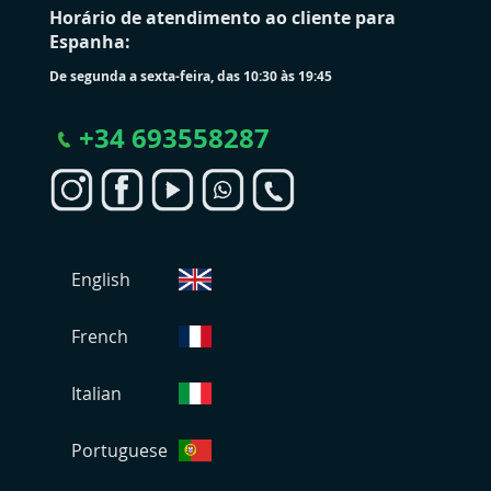
Horário de atendimento ao cliente para
Espanha:
De segunda a sexta-feira, das 10:30 às 19:45
+
34 693558287
S
English
e
l
e
French
c
i
Italian
o
n
Portuguese
a
r