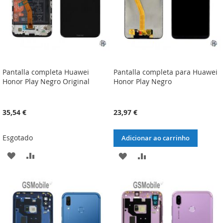
Pantalla completa Huawei
Pantalla completa para Huawei
Honor Play Negro Original
Honor Play Negro
35,54 €
23,97 €
Esgotado
Adicionar ao carrinho
ADICIONAR
ADICIONAR
ADICIONAR
ADICIONAR
À
À
À
À
LISTA
COMPARAÇÃO
LISTA
COMPARAÇÃO
DE
DE