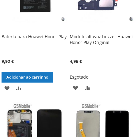
Batería para Huawei Honor Play
Módulo altavoz buzzer Huawei
Honor Play Original
9,92 €
4,96 €
Esgotado
Adicionar ao carrinho
ADICIONAR
ADICIONAR
ADICIONAR
ADICIONAR
À
À
À
À
LISTA
COMPARAÇÃO
LISTA
COMPARAÇÃO
DE
DE
DESEJOS
DESEJOS