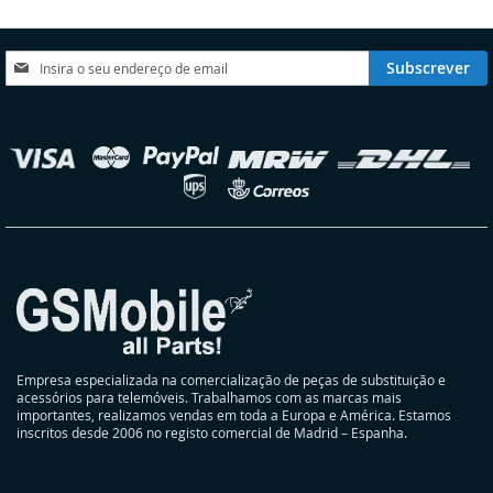
DE
DE
DESEJOS
DESEJOS
Subscreva
Subscrever
a
nossa
Newsletter:
elecionar
oja
Empresa especializada na comercialização de peças de substituição e
acessórios para telemóveis. Trabalhamos com as marcas mais
importantes, realizamos vendas em toda a Europa e América. Estamos
inscritos desde 2006 no registo comercial de Madrid – Espanha.