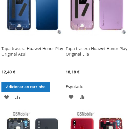
DESEJOS
DESEJOS
Tapa trasera Huawei Honor Play
Tapa trasera Huawei Honor Play
Original Azul
Original Lila
12,40 €
18,18 €
Esgotado
Adicionar ao carrinho
ADICIONAR
ADICIONAR
ADICIONAR
ADICIONAR
À
À
À
À
LISTA
COMPARAÇÃO
LISTA
COMPARAÇÃO
DE
DE