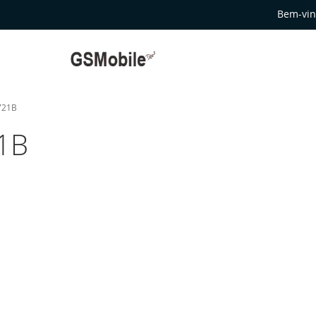
Bem-vin
721B
21B