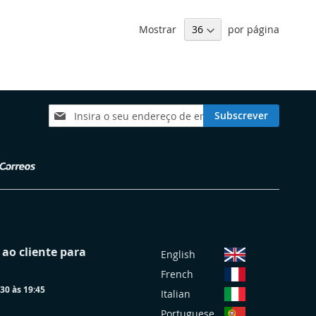
Mostrar
por página
Subscreva
Subscrever
a
nossa
Newsletter:
S
ao cliente para
English
e
French
l
30 às 19:45
e
Italian
c
Portuguese