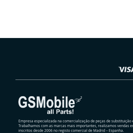
ADICIONAR
ADICIONAR
À
ADICIONAR
À
ADICIONAR
LISTA
À
LISTA
À
DE
COMPARAÇÃO
DE
COMPARAÇÃO
Selecionar
DESEJOS
DESEJOS
Loja
Empresa especializada na comercialização de peças de substituição 
Trabalhamos com as marcas mais importantes, realizamos vendas e
inscritos desde 2006 no registo comercial de Madrid – Espanha.