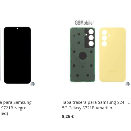
ta para Samsung
Tapa trasera para Samsung S24 FE
y S721B Negro
5G Galaxy S721B Amarillo
led)
8,26 €