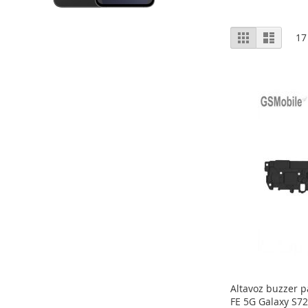
Ver
Grelha
Lista
17
como
Altavoz buzzer 
FE 5G Galaxy S7