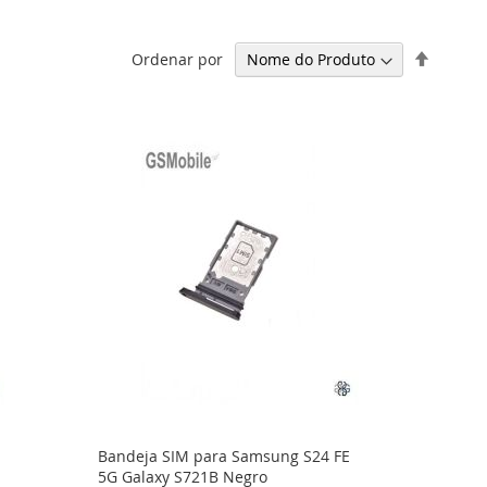
Definir
Ordenar por
Ordena
Decresc
Bandeja SIM para Samsung S24 FE
5G Galaxy S721B Negro