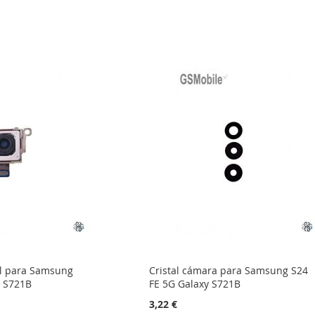
l para Samsung
Cristal cámara para Samsung S24
y S721B
FE 5G Galaxy S721B
3,22 €