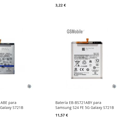
3,22 €
1ABE para
Batería EB-BS721ABY para
Galaxy S721B
Samsung S24 FE 5G Galaxy S721B
11,57 €