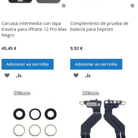
Carcasa intermedia con tapa
Complemento de prueba de
trasera para iPhone 12 Pro Max
batería para Eeprom
Negro
45,45 €
9,92 €
Adicionar ao carrinho
Adicionar ao carrinho
ADICIONAR
ADICIONAR
ADICIONAR
ADICIONAR
À
À
À
À
LISTA
COMPARAÇÃO
LISTA
COMPARAÇÃO
DE
DE
DESEJOS
DESEJOS