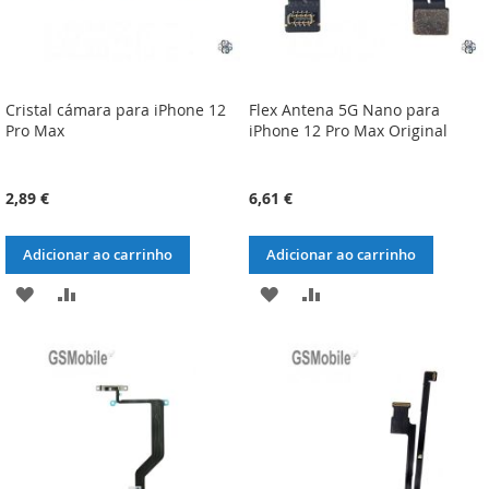
Cristal cámara para iPhone 12
Flex Antena 5G Nano para
Pro Max
iPhone 12 Pro Max Original
2,89 €
6,61 €
Adicionar ao carrinho
Adicionar ao carrinho
ADICIONAR
ADICIONAR
ADICIONAR
ADICIONAR
À
À
À
À
LISTA
COMPARAÇÃO
LISTA
COMPARAÇÃO
DE
DE
DESEJOS
DESEJOS