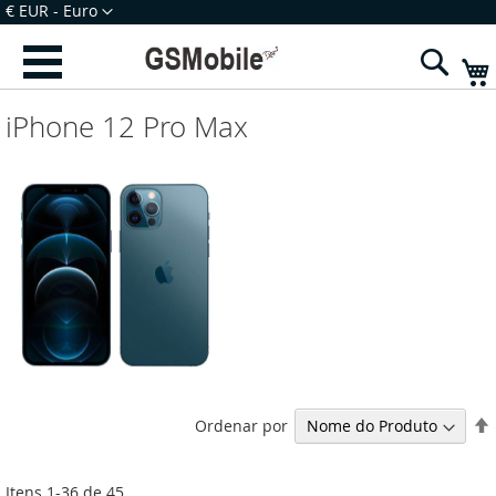
Ir
Moeda
€ EUR - Euro
para
Iniciar Sessão
Criar uma Conta
o
Sear
Conteúdo
iPhone 12 Pro Max
Ordenar por
Itens
1
-
36
de
45