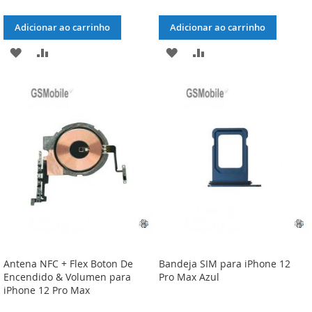
Adicionar ao carrinho
Adicionar ao carrinho
ADICIONAR
ADICIONAR
ADICIONAR
ADICIONAR
À
À
À
À
LISTA
COMPARAÇÃO
LISTA
COMPARAÇÃO
DE
DE
DESEJOS
DESEJOS
Antena NFC + Flex Boton De
Bandeja SIM para iPhone 12
Encendido & Volumen para
Pro Max Azul
iPhone 12 Pro Max