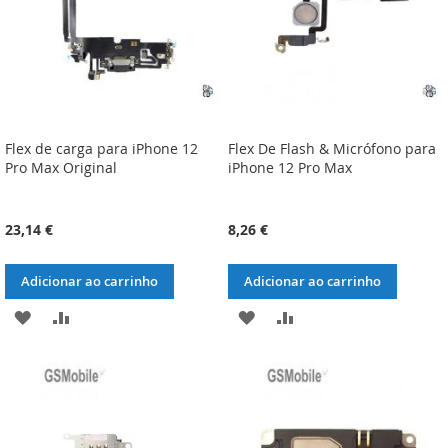
Flex de carga para iPhone 12
Flex De Flash & Micrófono para
Pro Max Original
iPhone 12 Pro Max
23,14 €
8,26 €
Adicionar ao carrinho
Adicionar ao carrinho
ADICIONAR
ADICIONAR
ADICIONAR
ADICIONAR
À
À
À
À
LISTA
COMPARAÇÃO
LISTA
COMPARAÇÃO
DE
DE