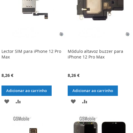
DESEJOS
DESEJOS
Lector SIM para iPhone 12 Pro
Módulo altavoz buzzer para
Max
iPhone 12 Pro Max
8,26 €
8,26 €
Adicionar ao carrinho
Adicionar ao carrinho
ADICIONAR
ADICIONAR
ADICIONAR
ADICIONAR
À
À
À
À
LISTA
COMPARAÇÃO
LISTA
COMPARAÇÃO
DE
DE