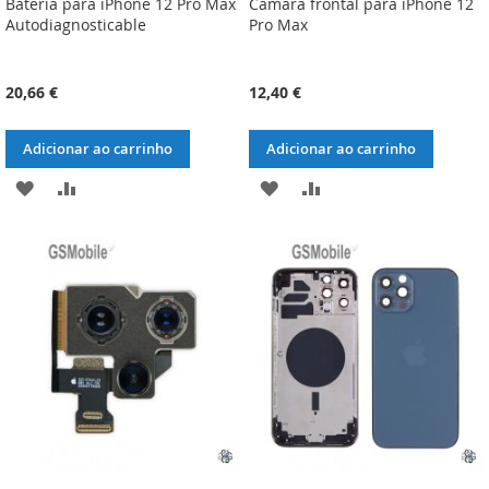
Batería para iPhone 12 Pro Max
Cámara frontal para iPhone 12
Autodiagnosticable
Pro Max
20,66 €
12,40 €
Adicionar ao carrinho
Adicionar ao carrinho
ADICIONAR
ADICIONAR
ADICIONAR
ADICIONAR
À
À
À
À
LISTA
COMPARAÇÃO
LISTA
COMPARAÇÃO
DE
DE
DESEJOS
DESEJOS