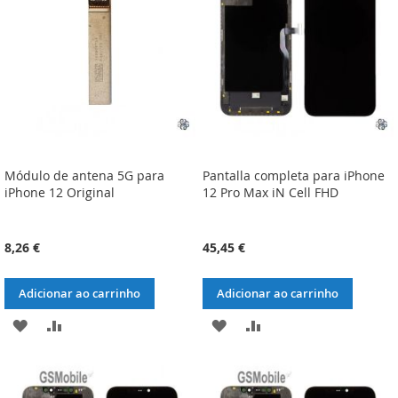
DESEJOS
DESEJOS
Módulo de antena 5G para
Pantalla completa para iPhone
iPhone 12 Original
12 Pro Max iN Cell FHD
8,26 €
45,45 €
Adicionar ao carrinho
Adicionar ao carrinho
ADICIONAR
ADICIONAR
ADICIONAR
ADICIONAR
À
À
À
À
LISTA
COMPARAÇÃO
LISTA
COMPARAÇÃO