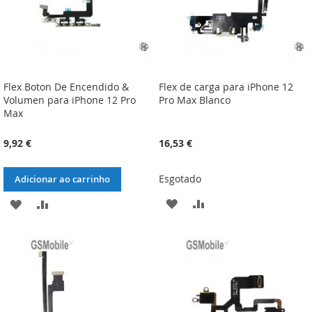
Flex Boton De Encendido &
Flex de carga para iPhone 12
Volumen para iPhone 12 Pro
Pro Max Blanco
Max
9,92 €
16,53 €
Esgotado
Adicionar ao carrinho
ADICIONAR
ADICIONAR
ADICIONAR
ADICIONAR
À
À
À
À
LISTA
COMPARAÇÃO
LISTA
COMPARAÇÃO
DE
DE
DESEJOS
DESEJOS