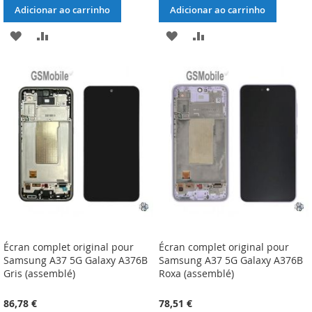
Adicionar ao carrinho
Adicionar ao carrinho
ADICIONAR
ADICIONAR
ADICIONAR
ADICIONAR
À
À
À
À
LISTA
COMPARAÇÃO
LISTA
COMPARAÇÃO
DE
DE
DESEJOS
DESEJOS
Écran complet original pour
Écran complet original pour
Samsung A37 5G Galaxy A376B
Samsung A37 5G Galaxy A376B
Gris (assemblé)
Roxa (assemblé)
86,78 €
78,51 €