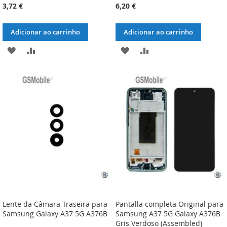
3,72 €
6,20 €
Adicionar ao carrinho
Adicionar ao carrinho
ADICIONAR
ADICIONAR
ADICIONAR
ADICIONAR
À
À
À
À
LISTA
COMPARAÇÃO
LISTA
COMPARAÇÃO
DE
DE
DESEJOS
DESEJOS
Lente da Câmara Traseira para
Pantalla completa Original para
Samsung Galaxy A37 5G A376B
Samsung A37 5G Galaxy A376B
Gris Verdoso (Assembled)