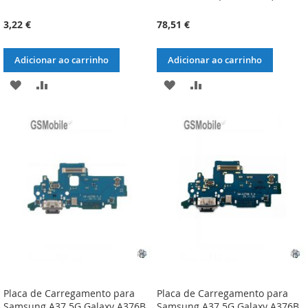
3,22 €
78,51 €
Adicionar ao carrinho
Adicionar ao carrinho
ADICIONAR
ADICIONAR
ADICIONAR
ADICIONAR
À
À
À
À
LISTA
COMPARAÇÃO
LISTA
COMPARAÇÃO
DE
DE
DESEJOS
DESEJOS
Placa de Carregamento para
Placa de Carregamento para
Samsung A37 5G Galaxy A376B
Samsung A37 5G Galaxy A376B