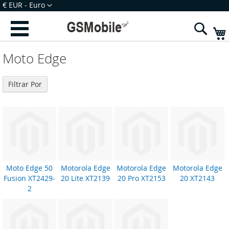
Ir
Moeda
€ EUR - Euro
para
Iniciar Sessão
Criar uma Conta
o
Sear
Conteúdo
Moto Edge
Filtrar Por
Moto Edge 50
Motorola Edge
Motorola Edge
Motorola Edge
Fusion XT2429-
20 Lite XT2139
20 Pro XT2153
20 XT2143
2